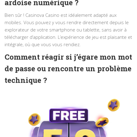
ardoise numérique ?
Bien sûr ! Casinova Casino est idéalement adapté aux
mobiles. Vous pouvez y vous rendre directement depuis le
explorateur de votre smartphone ou tablette, sans avoir à
télécharger d’application. L’expérience de jeu est plaisante et
intégrale, où que vous vous rendiez.
Comment réagir si j’égare mon mot
de passe ou rencontre un problème
technique ?