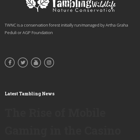
TWNC is a conservation forest initially run/managed by Artha Graha
Peduli or AGP Foundation
Latest Tambling News
The Rise of Mobile
Gaming in the Casino