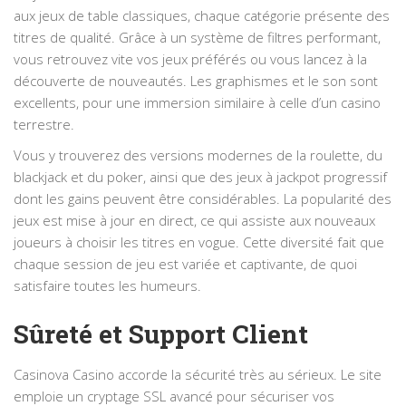
aux jeux de table classiques, chaque catégorie présente des
titres de qualité. Grâce à un système de filtres performant,
vous retrouvez vite vos jeux préférés ou vous lancez à la
découverte de nouveautés. Les graphismes et le son sont
excellents, pour une immersion similaire à celle d’un casino
terrestre.
Vous y trouverez des versions modernes de la roulette, du
blackjack et du poker, ainsi que des jeux à jackpot progressif
dont les gains peuvent être considérables. La popularité des
jeux est mise à jour en direct, ce qui assiste aux nouveaux
joueurs à choisir les titres en vogue. Cette diversité fait que
chaque session de jeu est variée et captivante, de quoi
satisfaire toutes les humeurs.
Sûreté et Support Client
Casinova Casino accorde la sécurité très au sérieux. Le site
emploie un cryptage SSL avancé pour sécuriser vos