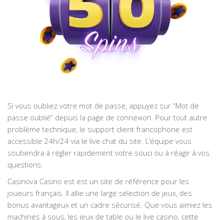
Si vous oubliez votre mot de passe, appuyez sur “Mot de
passe oublié” depuis la page de connexion. Pour tout autre
problème technique, le support client francophone est
accessible 24h/24 via le live chat du site. L’équipe vous
soutiendra à régler rapidement votre souci ou à réagir à vos
questions.
Casinova Casino est est un site de référence pour les
joueurs français. Il allie une large sélection de jeux, des
bonus avantageux et un cadre sécurisé. Que vous aimiez les
machines à sous, les jeux de table ou le live casino, cette