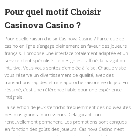
Pour quel motif Choisir
Casinova Casino ?
Pour quelle raison choisir Casinova Casino ? Parce que ce
casino en ligne s’engage pleinement en faveur des joueurs
français. Il propose une interface totalement adaptée et un
service client spécialisé. Le design est raffiné, la navigation
intuitive. Vous vous sentez d’emblée à l’aise. Chaque visite
vous réserve un divertissement de qualité, avec des
transactions rapides et une approche raisonnée du jeu. En
résumé, c’est une référence fiable pour une expérience
intégrale.
La sélection de jeux s’enrichit fréquemment des nouveautés
des plus grands fournisseurs. Cela garantit un
renouvellement permanent. Les promotions sont conçues
en fonction des goûts des joueurs. Casinova Casino n’est