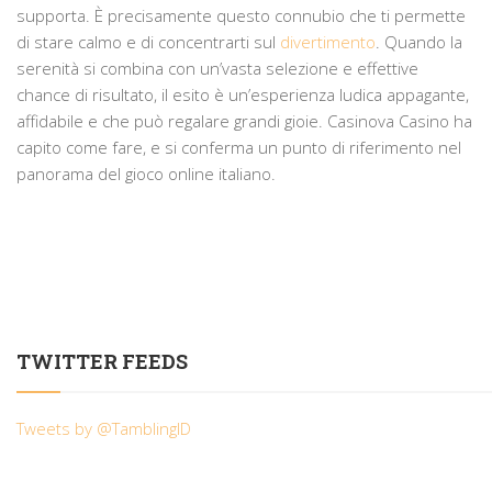
supporta. È precisamente questo connubio che ti permette
di stare calmo e di concentrarti sul
divertimento
. Quando la
serenità si combina con un’vasta selezione e effettive
chance di risultato, il esito è un’esperienza ludica appagante,
affidabile e che può regalare grandi gioie. Casinova Casino ha
capito come fare, e si conferma un punto di riferimento nel
panorama del gioco online italiano.
TWITTER FEEDS
Tweets by @TamblingID