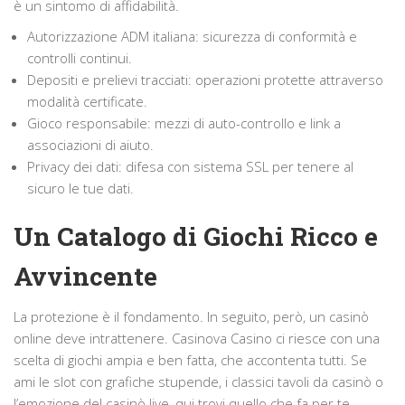
è un sintomo di affidabilità.
Autorizzazione ADM italiana: sicurezza di conformità e
controlli continui.
Depositi e prelievi tracciati: operazioni protette attraverso
modalità certificate.
Gioco responsabile: mezzi di auto-controllo e link a
associazioni di aiuto.
Privacy dei dati: difesa con sistema SSL per tenere al
sicuro le tue dati.
Un Catalogo di Giochi Ricco e
Avvincente
La protezione è il fondamento. In seguito, però, un casinò
online deve intrattenere. Casinova Casino ci riesce con una
scelta di giochi ampia e ben fatta, che accontenta tutti. Se
ami le slot con grafiche stupende, i classici tavoli da casinò o
l’emozione del casinò live, qui trovi quello che fa per te.