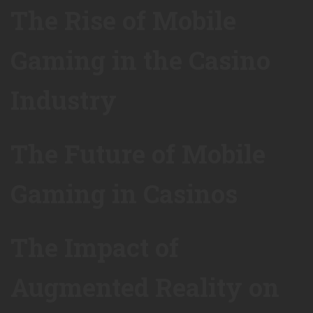
The Rise of Mobile
Gaming in the Casino
Industry
The Future of Mobile
Gaming in Casinos
The Impact of
Augmented Reality on