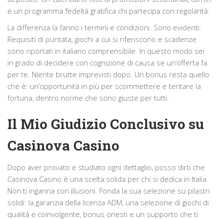
e un programma fedeltà gratifica chi partecipa con regolarità.
La differenza la fanno i termini e condizioni. Sono evidenti.
Requisiti di puntata, giochi a cui si riferiscono e scadenze
sono riportati in italiano comprensibile. In questo modo sei
in grado di decidere con cognizione di causa se un’offerta fa
per te. Niente brutte imprevisti dopo. Un bonus resta quello
che è: un’opportunità in più per scommettere e tentare la
fortuna, dentro norme che sono giuste per tutti.
Il Mio Giudizio Conclusivo su
Casinova Casino
Dopo aver provato e studiato ogni dettaglio, posso dirti che
Casinova Casino è una scelta solida per chi si dedica in Italia.
Non ti inganna con illusioni. Fonda la sua selezione su pilastri
solidi: la garanzia della licenza ADM, una selezione di giochi di
qualità e coinvolgente, bonus onesti e un supporto che ti