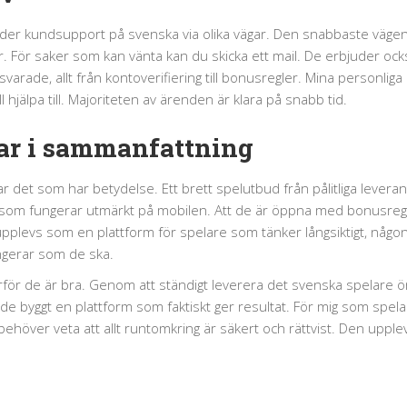
bjuder kundsupport på svenska via olika vägar. Den snabbaste vägen
ar. För saker som kan vänta kan du skicka ett mail. De erbjuder ock
svarade, allt från kontoverifiering till bonusregler. Mina personliga
 hjälpa till. Majoriteten av ärenden är klara på snabb tid.
lar i sammanfattning
erar det som har betydelse. Ett brett spelutbud från pålitliga levera
m som fungerar utmärkt på mobilen. Att de är öppna med bonusreg
upplevs som en plattform för spelare som tänker långsiktigt, någ
ngerar som de ska.
ärför de är bra. Genom att ständigt leverera det svenska spelare 
r de byggt en plattform som faktiskt ger resultat. För mig som spela
 behöver veta att allt runtomkring är säkert och rättvist. Den uppl