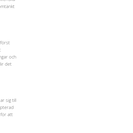
nomtänkt
först
t
ingar och
ir det
 sig till
ypterad
för att