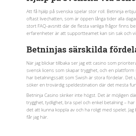
Att få hjälp på svenska spelar stor roll. Betninja er
oftast livechatten, som är öppen långa tider alla dag
stort FAQ-avsnitt där de flesta vanliga frågor finns be
erfarenheter är att supportteamet kan sin sak och vill
Betninjas särskilda förde
När jag blickar tillbaka ser jag ett casino som priorit
svensk licens som skapar trygghet, och en plattfor
har betalningssätt som Swish är stora fördelar. Det 
söker en trovärdig speldestination där det mesta fu
Betninja Casino skriker inte högst. Det är möjligen d
trygghet, tydlighet, bra spel och enkel betalning – ha
det att kunna koppla av och ha roligt med spelet. Jag
får jag här.