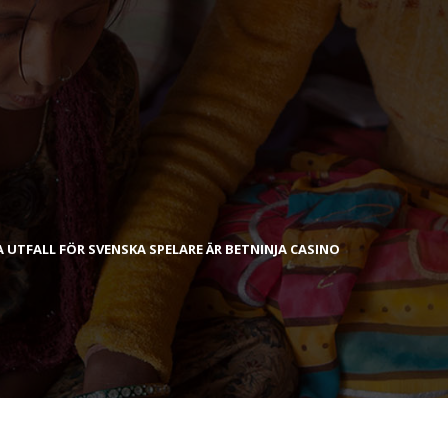
 UTFALL FÖR SVENSKA SPELARE ÄR BETNINJA CASINO