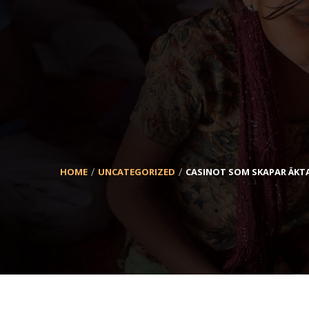
HOME
UNCATEGORIZED
CASINOT SOM SKAPAR ÄKTA