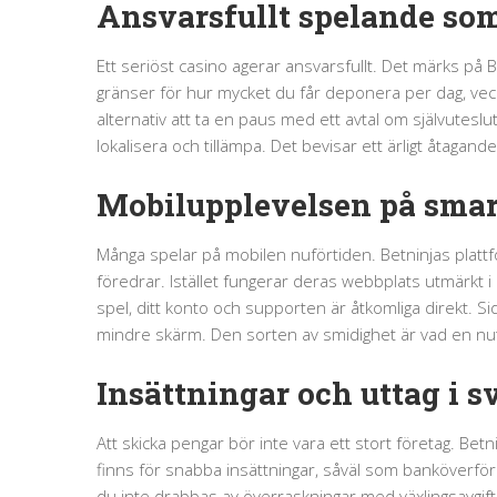
Ansvarsfullt spelande so
Ett seriöst casino agerar ansvarsfullt. Det märks på 
gränser för hur mycket du får deponera per dag, vec
alternativ att ta en paus med ett avtal om självuteslut
lokalisera och tillämpa. Det bevisar ett ärligt åtagande
Mobilupplevelsen på smar
Många spelar på mobilen nuförtiden. Betninjas plattfo
föredrar. Istället fungerar deras webbplats utmärkt 
spel, ditt konto och supporten är åtkomliga direkt. 
mindre skärm. Den sorten av smidighet är vad en nu
Insättningar och uttag i 
Att skicka pengar bör inte vara ett stort företag. B
finns för snabba insättningar, såväl som banköverföri
du inte drabbas av överraskningar med växlingsavgifte