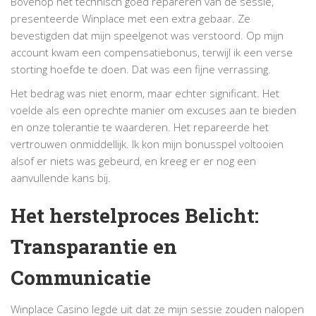
Bovenop het technisch goed repareren van de sessie,
presenteerde Winplace met een extra gebaar. Ze
bevestigden dat mijn speelgenot was verstoord. Op mijn
account kwam een compensatiebonus, terwijl ik een verse
storting hoefde te doen. Dat was een fijne verrassing.
Het bedrag was niet enorm, maar echter significant. Het
voelde als een oprechte manier om excuses aan te bieden
en onze tolerantie te waarderen. Het repareerde het
vertrouwen onmiddellijk. Ik kon mijn bonusspel voltooien
alsof er niets was gebeurd, en kreeg er er nog een
aanvullende kans bij.
Het herstelproces Belicht:
Transparantie en
Communicatie
Winplace Casino legde uit dat ze mijn sessie zouden nalopen