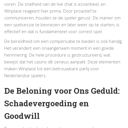
voren. De snelheid van de live chat is essentieel, en
Winplace reageert hier prima. Door proactief te
communiceren, houden ze de speler gerust. De manier om
een spelsessie te bevriezen en later weer op te starten, is
effectief en dat is fundamenteel voor correct spel.
De bereidheid om een compensatie te bieden is ook handig.
Het verandert een onaangenaam moment in een goede
herinnering. De hele procedure is gestructureerd, wat
bewijst dat het casino dit serieus aanpakt. Deze elementen
maken Winplace tot een betrouwbare partij voor
Nederlandse spelers.
De Beloning voor Ons Geduld:
Schadevergoeding en
Goodwill