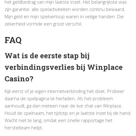
het geldbedrag van mijn laatste inzet. Het belangrijkste was
zijn garantie: alle spelactiviteiten worden continu bewaard.
Mijn geld en mijn spelverloop waren in veilige handen. Die
zekerheid vormde een groot verschil.
FAQ
Wat is de eerste stap bij
verbindingsverlies bij Winplace
Casino?
Kijk eerst of je eigen internetverbinding het doet. Probeer
daarna de spelpagina te herladen. Als het probleem
aanhoudt, ga dan meteen naar de live chat van Winplace.
Houd de spelnaam, het tijdstip en je laatste inzet bij de hand.
Wacht niet te lang, omdat een snelle rapportage het
herstelteam helpt.