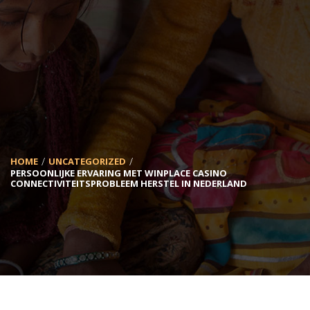
HOME
UNCATEGORIZED
PERSOONLIJKE ERVARING MET WINPLACE CASINO
CONNECTIVITEITSPROBLEEM HERSTEL IN NEDERLAND