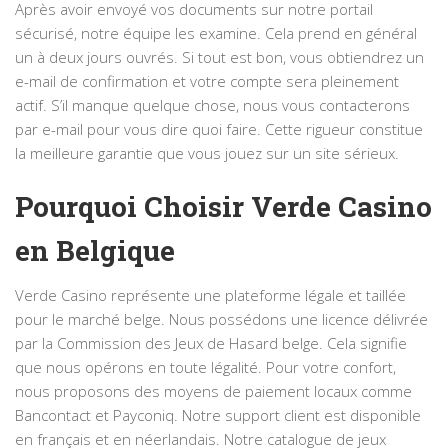
Après avoir envoyé vos documents sur notre portail
sécurisé, notre équipe les examine. Cela prend en général
un à deux jours ouvrés. Si tout est bon, vous obtiendrez un
e-mail de confirmation et votre compte sera pleinement
actif. S’il manque quelque chose, nous vous contacterons
par e-mail pour vous dire quoi faire. Cette rigueur constitue
la meilleure garantie que vous jouez sur un site sérieux.
Pourquoi Choisir Verde Casino
en Belgique
Verde Casino représente une plateforme légale et taillée
pour le marché belge. Nous possédons une licence délivrée
par la Commission des Jeux de Hasard belge. Cela signifie
que nous opérons en toute légalité. Pour votre confort,
nous proposons des moyens de paiement locaux comme
Bancontact et Payconiq. Notre support client est disponible
en français et en néerlandais. Notre catalogue de jeux