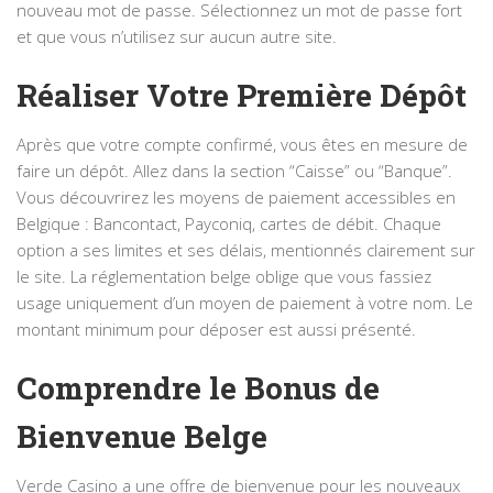
nouveau mot de passe. Sélectionnez un mot de passe fort
et que vous n’utilisez sur aucun autre site.
Réaliser Votre Première Dépôt
Après que votre compte confirmé, vous êtes en mesure de
faire un dépôt. Allez dans la section “Caisse” ou “Banque”.
Vous découvrirez les moyens de paiement accessibles en
Belgique : Bancontact, Payconiq, cartes de débit. Chaque
option a ses limites et ses délais, mentionnés clairement sur
le site. La réglementation belge oblige que vous fassiez
usage uniquement d’un moyen de paiement à votre nom. Le
montant minimum pour déposer est aussi présenté.
Comprendre le Bonus de
Bienvenue Belge
Verde Casino a une offre de bienvenue pour les nouveaux