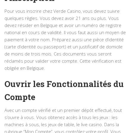
Pour vous inscrire chez Verde Casino, vous devez suivre
quelques règles. Vous devez avoir 21 ans ou plus. Vous
devez résider en Belgique et avoir un numéro de registre
national en cours de validité. Il vous faut aussi un moyen de
paiement à votre nom. Préparez aussi une pièce d’identité
(carte d’identité ou passeport) et un justificatif de domicile
de moins de trois mois. Ces documents vous seront
réclamés pour valider votre compte. Cette vérification est
obligée en Belgique.
Ouvrir les Fonctionnalités du
Compte
Avec un compte vérifié et un premier dépôt effectué, tout
s’ouvre à vous. Vous obtenez accès à tous les jeux : les
machines à sous, les jeux de table, le live casino. Dans la
rubrique “Mon Compte”, vous contrôlez votre profil. Vous