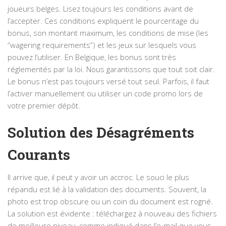
joueurs belges. Lisez toujours les conditions avant de
l’accepter. Ces conditions expliquent le pourcentage du
bonus, son montant maximum, les conditions de mise (les
“wagering requirements”) et les jeux sur lesquels vous
pouvez l’utiliser. En Belgique, les bonus sont très
réglementés par la loi. Nous garantissons que tout soit clair.
Le bonus n’est pas toujours versé tout seul. Parfois, il faut
l’activer manuellement ou utiliser un code promo lors de
votre premier dépôt.
Solution des Désagréments
Courants
Il arrive que, il peut y avoir un accroc. Le souci le plus
répandu est lié à la validation des documents. Souvent, la
photo est trop obscure ou un coin du document est rogné.
La solution est évidente : téléchargez à nouveau des fichiers
de meilleure niveau, comme indiqué dans l’e-mail que vous