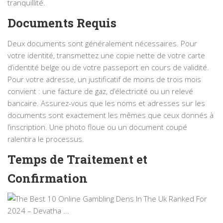
tranquillité.
Documents Requis
Deux documents sont généralement nécessaires. Pour
votre identité, transmettez une copie nette de votre carte
d’identité belge ou de votre passeport en cours de validité.
Pour votre adresse, un justificatif de moins de trois mois
convient : une facture de gaz, d’électricité ou un relevé
bancaire. Assurez-vous que les noms et adresses sur les
documents sont exactement les mêmes que ceux donnés à
l’inscription. Une photo floue ou un document coupé
ralentira le processus.
Temps de Traitement et
Confirmation