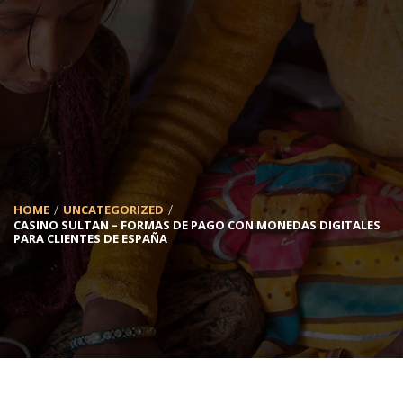
HOME
UNCATEGORIZED
CASINO SULTAN – FORMAS DE PAGO CON MONEDAS DIGITALES
PARA CLIENTES DE ESPAÑA