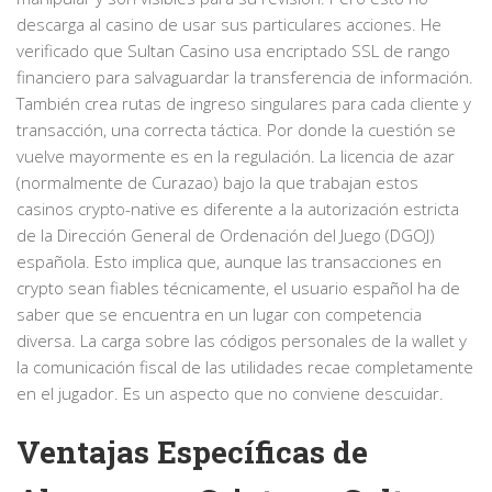
descarga al casino de usar sus particulares acciones. He
verificado que Sultan Casino usa encriptado SSL de rango
financiero para salvaguardar la transferencia de información.
También crea rutas de ingreso singulares para cada cliente y
transacción, una correcta táctica. Por donde la cuestión se
vuelve mayormente es en la regulación. La licencia de azar
(normalmente de Curazao) bajo la que trabajan estos
casinos crypto-native es diferente a la autorización estricta
de la Dirección General de Ordenación del Juego (DGOJ)
española. Esto implica que, aunque las transacciones en
crypto sean fiables técnicamente, el usuario español ha de
saber que se encuentra en un lugar con competencia
diversa. La carga sobre las códigos personales de la wallet y
la comunicación fiscal de las utilidades recae completamente
en el jugador. Es un aspecto que no conviene descuidar.
Ventajas Específicas de