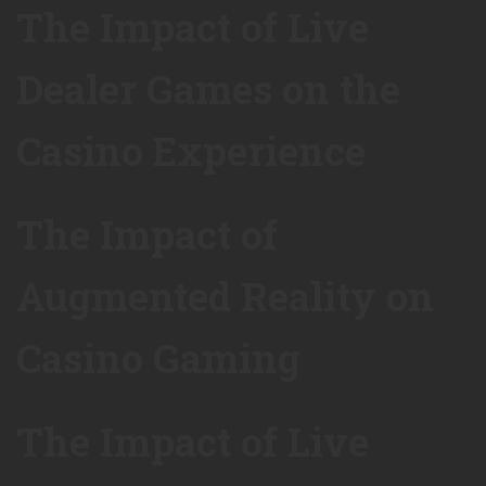
The Impact of Live
Dealer Games on the
Casino Experience
The Impact of
Augmented Reality on
Casino Gaming
The Impact of Live