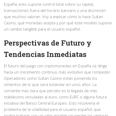
España, esto supone control total sobre su capital,
transacciones fuera del horario bancario y una discreción
que muchos valoran. Voy a explicar cómo lo hace Sultan
Casino, qué monedas acepta y por qué este modelo supone
un cambio tangible para el usuario español.
Perspectivas de Futuro y
Tendencias Inmediatas
El futuro del juego con criptomonedas en España se dirige
hacia un crecimiento continuo, más evolutivo que rompedor.
Operadores como Sultan Casino están poniendo los
cimientos de lo que será estándar en unos años. La
corriente más clara que percibo es la llegada de más
stablecoins vinculadas al euro, como EURC o alguna futura
iniciativa del Banco Central Europeo. Esto resolvería el
problema de la volatilidad para el usuario español, que
podría trabajar con un valor estable sin perder las ventajas