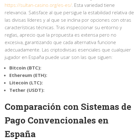
https://sultan-casino.org/es-es/
. Esta variedad tiene
relevancia. Satisface al que persigue la estabilidad relativa de
las divisas líderes y al que se inclina por opciones con otras
características técnicas. Tras inspeccionar su entorno y
reglas, aprecio que la propuesta es extensa pero no
excesiva, garantizando que cada alternativa funcione
adecuadamente. Las criptodivisas esenciales que cualquier
jugador en España puede usar son las que siguen:
Bitcoin (BTC):
Ethereum (ETH):
Litecoin (LTC):
Tether (USDT):
Comparación con Sistemas de
Pago Convencionales en
España