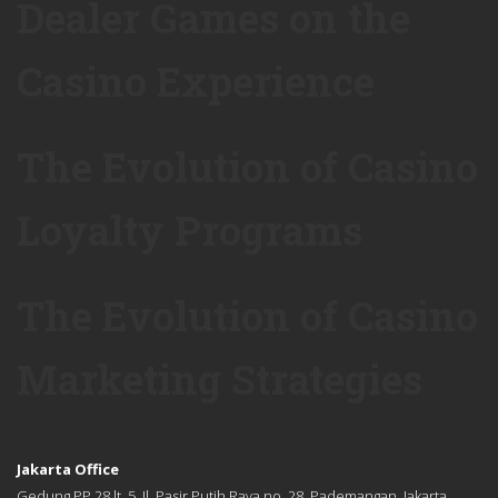
Dealer Games on the
Casino Experience
The Evolution of Casino
Loyalty Programs
The Evolution of Casino
Marketing Strategies
Jakarta Office
Gedung PP 28 lt. 5, Jl. Pasir Putih Raya no. 28, Pademangan, Jakarta