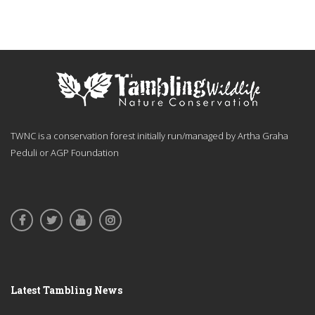
TWNC is a conservation forest initially run/managed by Artha Graha
Peduli or AGP Foundation
Latest Tambling News