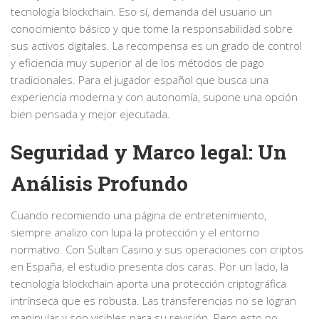
tecnología blockchain. Eso sí, demanda del usuario un
conocimiento básico y que tome la responsabilidad sobre
sus activos digitales. La recompensa es un grado de control
y eficiencia muy superior al de los métodos de pago
tradicionales. Para el jugador español que busca una
experiencia moderna y con autonomía, supone una opción
bien pensada y mejor ejecutada.
Seguridad y Marco legal: Un
Análisis Profundo
Cuando recomiendo una página de entretenimiento,
siempre analizo con lupa la protección y el entorno
normativo. Con Sultan Casino y sus operaciones con criptos
en España, el estudio presenta dos caras. Por un lado, la
tecnología blockchain aporta una protección criptográfica
intrínseca que es robusta. Las transferencias no se logran
manipular y son visibles para su revisión. Pero esto no