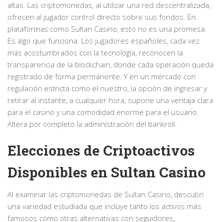
altas. Las criptomonedas, al utilizar una red descentralizada,
ofrecen al jugador control directo sobre sus fondos. En
plataformas como Sultan Casino, esto no es una promesa.
Es algo que funciona. Los jugadores españoles, cada vez
más acostumbrados con la tecnología, reconocen la
transparencia de la blockchain, donde cada operación queda
registrado de forma permanente. Y en un mercado con
regulación estricta como el nuestro, la opción de ingresar y
retirar al instante, a cualquier hora, supone una ventaja clara
para el casino y una comodidad enorme para el usuario.
Altera por completo la administración del bankroll.
Elecciones de Criptoactivos
Disponibles en Sultan Casino
Al examinar las criptomonedas de Sultan Casino, descubrí
una variedad estudiada que incluye tanto los activos más
famosos como otras alternativas con seguidores,