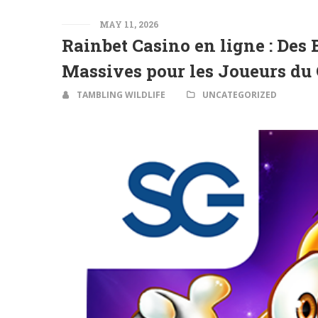
MAY 11, 2026
Rainbet Casino en ligne : Des
Massives pour les Joueurs du
TAMBLING WILDLIFE
UNCATEGORIZED