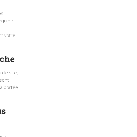
os
’équipe
nt votre
oche
u le site,
 sont
 à portée
us