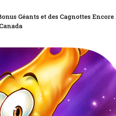
 Bonus Géants et des Cagnottes Encore
 Canada