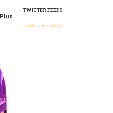
TWITTER FEEDS
 Plus
Tweets by @TamblingID