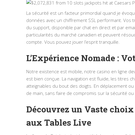
La sécurité est un facteur primordial quand je évoqu
données avec un chiffrement SSL performant. Vos tra
du support, disponible par chat en direct et par email
particularités du marché canadien et peuvent résoud
compte. Vous pouvez jouer l’esprit tranquille.
L’Expérience Nomade : Vot
Notre existence est mobile, notre casino en ligne devrai
est bien conçue. La navigation est fluide, les titres c
atteignables du bout des doigts. En déplacement o
de main, sans faire de compromis sur la sécurité ou
Découvrez un Vaste choix 
aux Tables Live