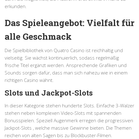
erkunden.
Das Spieleangebot: Vielfalt für
alle Geschmack
Die Spielbibliothek von Quatro Casino ist reichhaltig und
vielseitig. Sie wächst kontinuierlich, sodass regelmäßig
frische Titel ergänzt werden. Ansprechende Grafiken und
Sounds sorgen dafür, dass man sich nahezu wie in einem
richtigen Casino wähnt.
Slots und Jackpot-Slots
In dieser Kategorie stehen hunderte Slots. Einfache 3-Walzer
stehen neben komplexen Video-Slots mit spannenden
Bonusspielen. Speziell Augenmerk erregen die progressiven
Jackpot-Slots , welche massive Gewinne bieten. Die Themen
reichen von alten Sagen bis zu Blockbuster-Filmen.