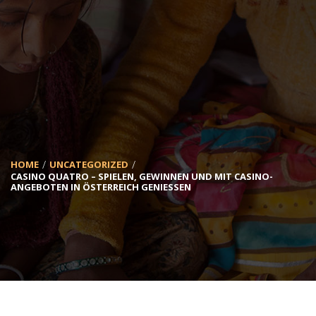
HOME
UNCATEGORIZED
CASINO QUATRO – SPIELEN, GEWINNEN UND MIT CASINO-
ANGEBOTEN IN ÖSTERREICH GENIESSEN