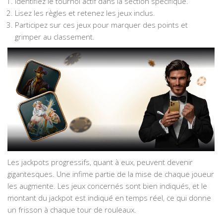
Identifiez le tournoi actif dans la section spécifique.
Lisez les règles et retenez les jeux inclus.
Participez sur ces jeux pour marquer des points et
grimper au classement.
Les jackpots progressifs, quant à eux, peuvent devenir
gigantesques. Une infime partie de la mise de chaque joueur
les augmente. Les jeux concernés sont bien indiqués, et le
montant du jackpot est indiqué en temps réel, ce qui donne
un frisson à chaque tour de rouleaux.