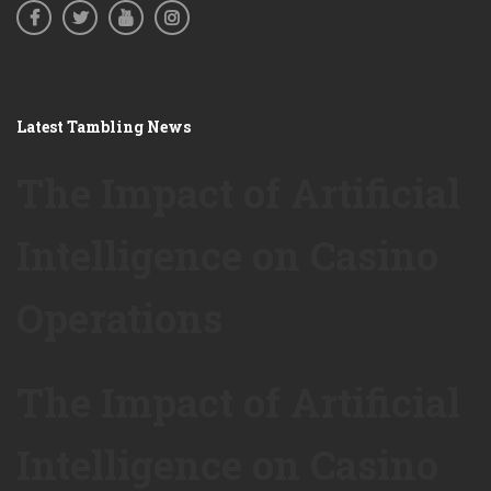
Latest Tambling News
The Impact of Artificial
Intelligence on Casino
Operations
The Impact of Artificial
Intelligence on Casino