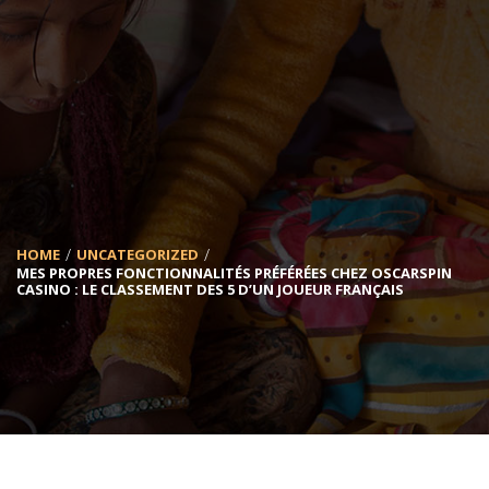
HOME
UNCATEGORIZED
MES PROPRES FONCTIONNALITÉS PRÉFÉRÉES CHEZ OSCARSPIN
CASINO : LE CLASSEMENT DES 5 D’UN JOUEUR FRANÇAIS