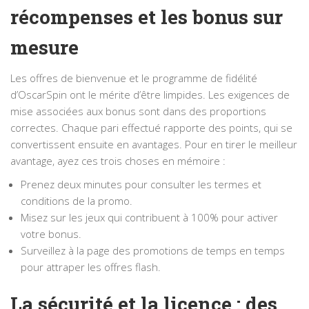
récompenses et les bonus sur
mesure
Les offres de bienvenue et le programme de fidélité
d’OscarSpin ont le mérite d’être limpides. Les exigences de
mise associées aux bonus sont dans des proportions
correctes. Chaque pari effectué rapporte des points, qui se
convertissent ensuite en avantages. Pour en tirer le meilleur
avantage, ayez ces trois choses en mémoire :
Prenez deux minutes pour consulter les termes et
conditions de la promo.
Misez sur les jeux qui contribuent à 100% pour activer
votre bonus.
Surveillez à la page des promotions de temps en temps
pour attraper les offres flash.
La sécurité et la licence : des