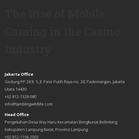
The Rise of Mobile
Gaming in the Casino
Industry
Jakarta Office
Gedung PP 28 lt. 5, Jl. Pasir Putih Raya no. 28, Pademangan, Jakarta
Utara 14430
+62 812-1328-080
info@tamblingwildlife.com
Head Office
Pengekahan Desa Way Haru Kecamatan Bengkunat Belimbing
Kabupaten Lampung Barat, Provinsi Lampung
+62 812-1156-2003