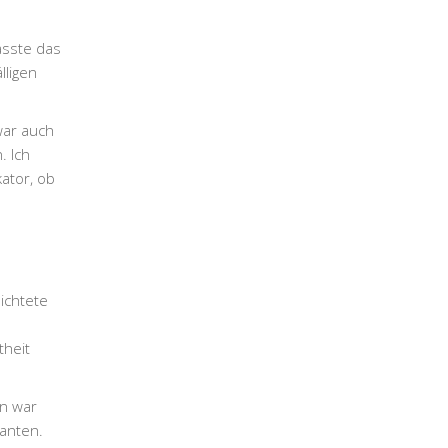
asste das
lligen
war auch
. Ich
ator, ob
ichtete
theit
en war
ianten.