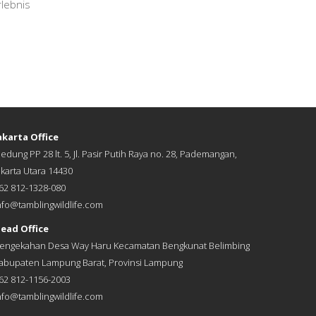
rlebnis
akarta Office
edung PP 28 lt. 5, Jl. Pasir Putih Raya no. 28, Pademangan,
akarta Utara 14430
62 812-1328-080
nfo@tamblingwildlife.com
ead Office
engekahan Desa Way Haru Kecamatan Bengkunat Belimbing
abupaten Lampung Barat, Provinsi Lampung
62 812-1156-2003
nfo@tamblingwildlife.com