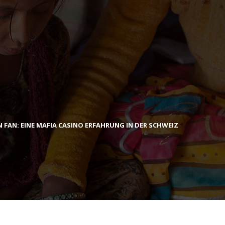
 FAN: EINE MAFIA CASINO ERFAHRUNG IN DER SCHWEIZ