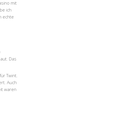
asino mit
be ich
n echte
e
aut. Das
ür Twint.
ert. Auch
it waren