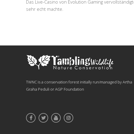
Das Live-Casino von Evolution Gaming vervollständig
sehr echt machte.
TWNC is a conservation forest initially run/managed by Artha
Graha Peduli or AGP Foundation