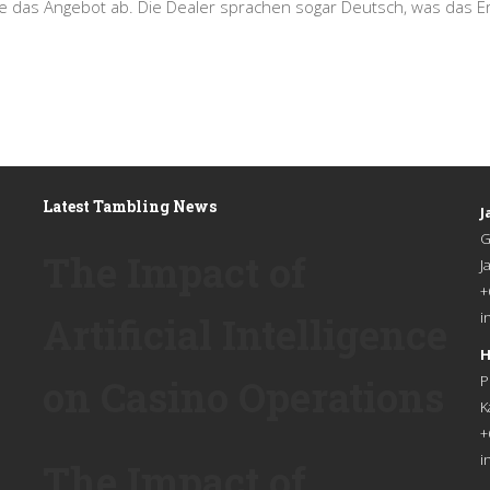
te das Angebot ab. Die Dealer sprachen sogar Deutsch, was das E
Latest Tambling News
J
G
The Impact of
J
+
i
Artificial Intelligence
H
on Casino Operations
P
K
+
i
The Impact of