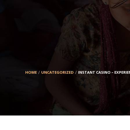
HOME
UNCATEGORIZED
INSTANT CASINO – EXPERIE