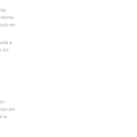
 las
sistema
 solo en
yuda a
s los
ión
za casi
a la