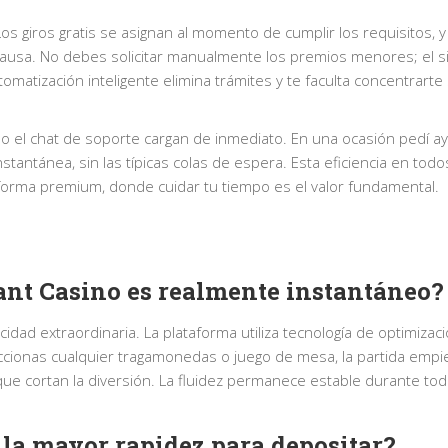
os giros gratis se asignan al momento de cumplir los requisitos, y
 pausa. No debes solicitar manualmente los premios menores; el 
omatización inteligente elimina trámites y te faculta concentrarte
s o el chat de soporte cargan de inmediato. En una ocasión pedí a
nstantánea, sin las típicas colas de espera. Esta eficiencia en todo
aforma premium, donde cuidar tu tiempo es el valor fundamental.
tant Casino es realmente instantáneo?
cidad extraordinaria. La plataforma utiliza tecnología de optimizac
ccionas cualquier tragamonedas o juego de mesa, la partida empie
 que cortan la diversión. La fluidez permanece estable durante tod
la mayor rapidez para depositar?