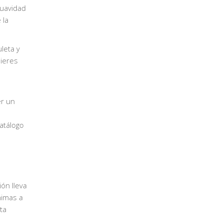
suavidad
 la
leta y
pieres
er un
atálogo
ón lleva
nimas a
ta