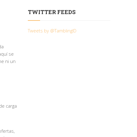
TWITTER FEEDS
Tweets by @TamblingID
da
aquí se
ne ni un
de carga
fertas,