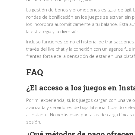
La gestión de bonos y promociones es igual de ágil. L
rondas de bonificación en los juegos se activan sin
los incorpora automáticamente a tu balance. Esta aut
la estrategia y la diversión.
Incluso funciones como el historial de transaccione
través del live chat y la conexión con un agente fue i
frentes fortalece la sensación de estar en una plat
FAQ
¿El acceso a los juegos en Ins
Por mi experiencia, sí, los juegos cargan con una velo
avanzada y servidores de baja latencia. Cuando sele
al instante. No verás esas pantallas de carga típicas
sesión.
¿Qué métodos de pago ofrecen 