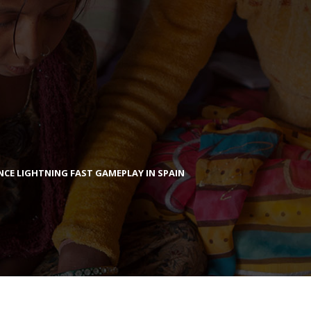
NCE LIGHTNING FAST GAMEPLAY IN SPAIN