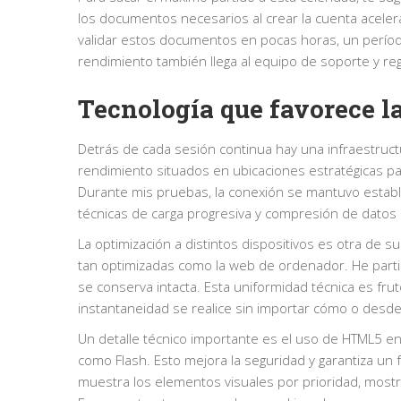
los documentos necesarios al crear la cuenta acele
validar estos documentos en pocas horas, un períod
rendimiento también llega al equipo de soporte y reg
Tecnología que favorece l
Detrás de cada sesión continua hay una infraestructu
rendimiento situados en ubicaciones estratégicas par
Durante mis pruebas, la conexión se mantuvo estable
técnicas de carga progresiva y compresión de datos
La optimización a distintos dispositivos es otra de sus
tan optimizadas como la web de ordenador. He partic
se conserva intacta. Esta uniformidad técnica es fr
instantaneidad se realice sin importar cómo o desde
Un detalle técnico importante es el uso de HTML5 en
como Flash. Esto mejora la seguridad y garantiza un
muestra los elementos visuales por prioridad, mostr