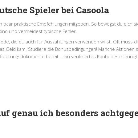
utsche Spieler bei Casoola
in paar praktische Empfehlungen mitgeben. So bewegst du dich s
sino und vermeidest typische Fehler.
thode, die du auch für Auszahlungen verwenden willst. Oft muss d
as Geld kam. Studiere die Bonusbedingungen! Manche Aktionen si
fizierungsdokumente bereit – ein verifiziertes Konto beschleunigt
auf genau ich besonders achtgeg