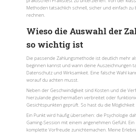
praktischen Praxistest zu unterziehen. Von der klas
Methoden tatsächlich schnell, sicher und einfach zu
rechnen.
Wieso die Auswahl der Za
so wichtig ist
Die passende Zahlungsmethode ist deutlich mehr als 
beginnen kannst und wann deine Auszeichnungen tatsä
Datenschutz und Wirksamkeit. Eine falsche Wahl kann
worauf du achten musst.
Neben der Geschwindigkeit sind Kosten und die Verfü
hierzulande gleichermaßen verbreitet oder funktioni
Gesichtspunkten geprüft. So hast du die Möglichkeit d
Ein Punkt wird häufig übersehen: die Psychologie dahi
Gaming-Session mit einem angenehmen Gefühl. Ein 
komplette Vorfreude zunichtemachen. Meine Erlebniss