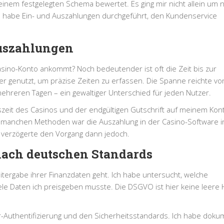
einem festgelegten Schema bewertet. Es ging mir nicht allein um 
h habe Ein- und Auszahlungen durchgeführt, den Kundenservice
Auszahlungen
asino-Konto ankommt? Noch bedeutender ist oft die Zeit bis zur
r genutzt, um präzise Zeiten zu erfassen. Die Spanne reichte vo
ehreren Tagen – ein gewaltiger Unterschied für jeden Nutzer.
gszeit des Casinos und der endgültigen Gutschrift auf meinem Kon
Bei manchen Methoden war die Auszahlung in der Casino-Software i
k verzögerte den Vorgang dann jedoch.
nach deutschen Standards
tergabe ihrer Finanzdaten geht. Ich habe untersucht, welche
iele Daten ich preisgeben musste. Die DSGVO ist hier keine leere H
Authentifizierung und den Sicherheitsstandards. Ich habe dokum