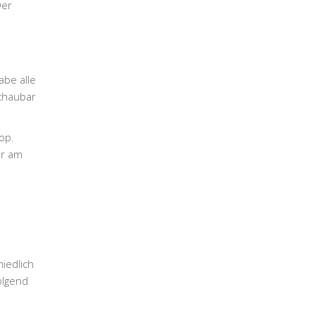
Der
abe alle
schaubar
op.
er am
hiedlich
olgend