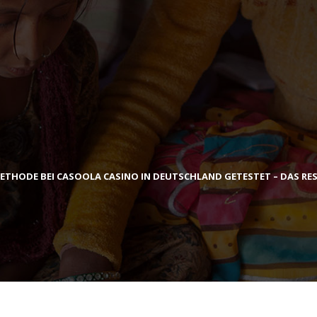
ETHODE BEI CASOOLA CASINO IN DEUTSCHLAND GETESTET – DAS RE