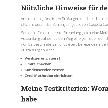
Nützliche Hinweise für de
Aus meinen gründlichen Prüfungen möchte ich dir e
effizient durch das Zahlungsangebot von Casoola Ca
Setze ein für deine erste Einzahlung gleich eine Me
Auszahlung auf denselben Weg erfolgen, über den d
nur für bestimmte Zahlungsarten. Bereite deine Veri
Auszahlung spürbar.
Verifizierung zuerst:
Limits checken:
Kundenservice testen:
Zwei Methoden einrichten:
Meine Testkriterien: Wor
habe