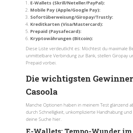
E-Wallets (Skrill/Neteller/PayPal):
Mobile Pay (Apple/Google Pay):
Sofortüberweisung/Giropay/Trustly:
Kreditkarten (Visa/Mastercard):
Prepaid (Paysafecard):
Kryptowährungen (Bitcoin):
Diese Liste verdeutlicht es: Möchtest du maximale Bew
unmittelbare Verbindung zur Bank, stellen Giropay un
Prepaid vorbei.
Die wichtigsten Gewinner
Casoola
Manche Optionen haben in meinem Test glänzend abg
durch Schnelligkeit, unkomplizierte Handhabung und 
deine Suche hier.
E-Wallets: Tempo-Wunder im 