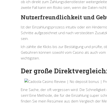
ob ich direkt zum Zahlungsdienstleister weitergelei
zweite Fall kann ein Risiko sein, wenn die Daten nic
Nutzerfreundlichkeit und Ge
Ist der Einzahlungsprozess intuitiv oder ein Hindern
Schritte aufgezeichnet und nach versteckten Zusat
sein.
Ich zählte die Klicks bis zur Bestätigung und prüfte
Gebühren können sowohl vom Casino als auch vom Z
wichtigsten.
Der große Direktvergleich
Eine Sache, der oft vergessen wird: Die Schnelligkei
sein! Eine Methode, die für die Einzahlung super sch
finden Sie mein Resümee aus dem Vergleich der M