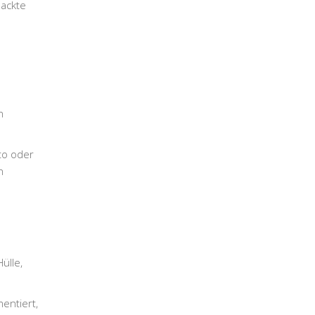
nackte
n
to oder
n
ülle,
entiert,