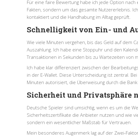
Für eine faire Bewertung habe ich jede Option nach 
Fakten, sondern um das gesamte Nutzererlebnis. Ic
kontaktiert und die Handhabung im Alltag geprüft.
Schnelligkeit von Ein- und 
Wie viele Minuten vergehen, bis das Geld auf dem C
Auszahlung. Ich habe eine Stoppuhr und den Kalende
Transaktionen in Sekunden bis zu Wartezeiten von m
Ich habe klar differenziert zwischen der Bearbeitun
in der E-Wallet. Diese Unterscheidung ist zentral. 
Minuten autorisiert, die Überweisung durch die Ban
Sicherheit und Privatsphäre 
Deutsche Spieler sind umsichtig, wenn es um die Wei
Sicherheitszertifikate die Anbieter nutzen und wie v
sondern ein wesentlicher Maßstab für Vertrauen.
Mein besonderes Augenmerk lag auf der Zwei-Faktor-