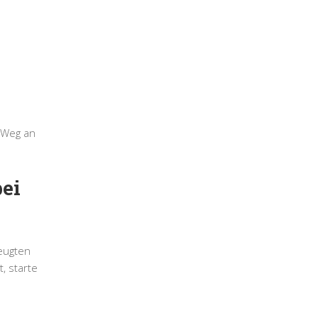
n Weg an
ei
eugten
, starte