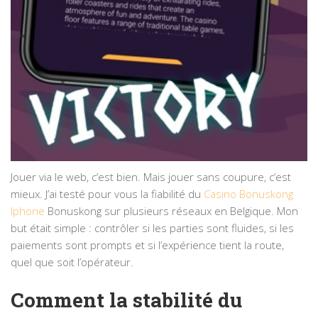
Jouer via le web, c’est bien. Mais jouer sans coupure, c’est
mieux. J’ai testé pour vous la fiabilité du
Casino Bonuskong
Iphone
Bonuskong sur plusieurs réseaux en Belgique. Mon
but était simple : contrôler si les parties sont fluides, si les
paiements sont prompts et si l’expérience tient la route,
quel que soit l’opérateur.
Comment la stabilité du