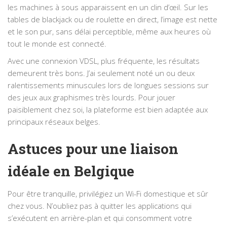
les machines à sous apparaissent en un clin d’œil. Sur les
tables de blackjack ou de roulette en direct, l’image est nette
et le son pur, sans délai perceptible, même aux heures où
tout le monde est connecté.
Avec une connexion VDSL, plus fréquente, les résultats
demeurent très bons. J’ai seulement noté un ou deux
ralentissements minuscules lors de longues sessions sur
des jeux aux graphismes très lourds. Pour jouer
paisiblement chez soi, la plateforme est bien adaptée aux
principaux réseaux belges.
Astuces pour une liaison
idéale en Belgique
Pour être tranquille, privilégiez un Wi-Fi domestique et sûr
chez vous. N’oubliez pas à quitter les applications qui
s’exécutent en arrière-plan et qui consomment votre