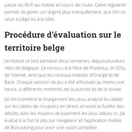
passe du Wi-Fi au mobile en cours de route. Cette régularité
permet de gérer son argent plus tranquillement, que l’on se
situe à Liège ou à la côte.
Procédure d’évaluation sur le
territoire belge
J’ai réalisé ce test pendant deux semaines, depuis plusieurs
villes de Belgique. J’ai recouru à la fibre de Proximus, le VDSL
de Telenet, ainsi que les réseaux mobiles d’Orange et de
Base. Chaque session de jeu a été effectuée au moins une
heure, à différents moments de la journée et de la soirée.
J’ai chronométré le chargement des jeux, analysé les délais
sur les tables de croupiers en direct, et testé la fluidité des
dépôts avec les moyens de paiement les plus utilisés ici. J’ai
évalué à la fois le site sur navigateur et l’application mobile
de Bonuskong pour avoir une vision complète.