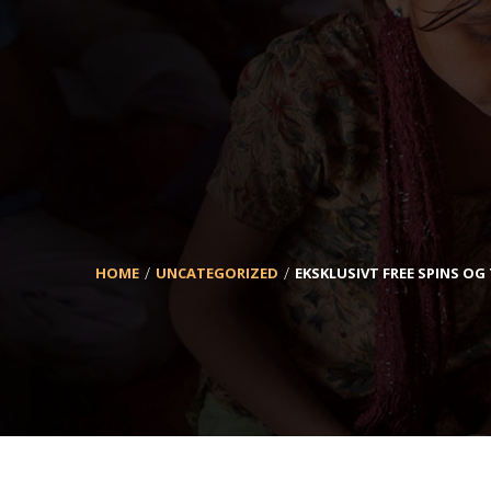
HOME
UNCATEGORIZED
EKSKLUSIVT FREE SPINS O