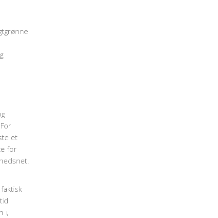
igtgrønne
og
og
 For
ste et
ce for
rhedsnet.
faktisk
tid
 i,