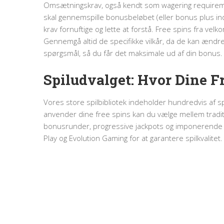
Omsætningskrav, også kendt som wagering requiremen
skal gennemspille bonusbeløbet (eller bonus plus ind
krav fornuftige og lette at forstå. Free spins fra 
Gennemgå altid de specifikke vilkår, da de kan ændre s
spørgsmål, så du får det maksimale ud af din bonus.
Spiludvalget: Hvor Dine F
Vores store spilbibliotek indeholder hundredvis af 
anvender dine free spins kan du vælge mellem trad
bonusrunder, progressive jackpots og imponerende g
Play og Evolution Gaming for at garantere spilkvalitet.