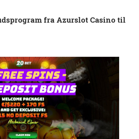
udsprogram fra Azurslot Casino til