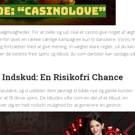
lgmuligheder. For at skille sig ud, skal et casino give noget af æg
 derfor lavet en række særlige kampagner kun til danskere. Vores m
g fortsætter med at give mening. Vi vægter klare regler, så du kan
ver de bedste free spins og tilbud, du som dansker kan opdage p
 Indskud: En Risikofri Chance
ulære, og vi uddeler dem jævnligt til både nye og gamle kunder
 at få disse spins. De tilbydes ofte som en del af et tilbud, en
ver dig en helt risikofri mulighed for at generere en gevinst.