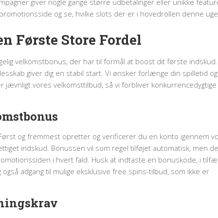
ampagner giver nogle gange større udbetalinger eller unikke featur
promotionsside og se, hvilke slots der er i hovedrollen denne uge
n Første Store Fordel
elig velkomstbonus, der har til formål at boost dit første indskud
sskab giver dig en stabil start. Vi ønsker forlænge din spilletid og
er jævnligt vores velkomsttilbud, så vi forbliver konkurrencedygtige
omstbonus
Først og fremmest opretter og verificerer du en konto igennem v
tiget indskud. Bonussen vil som regel tilføjet automatisk, men de
motionssiden i hvert fald. Husk at indtaste en bonuskode, i tilfæl
g også adgang til mulige eksklusive free spins-tilbud, som ikke er
ningskrav