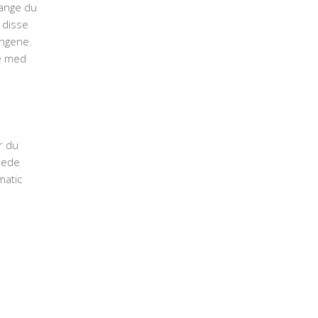
gange du
 disse
engene.
re med
r du
rede
matic