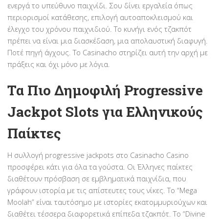
ενεργά το υπεύθυνο παιχνίδι. Σου δίνει εργαλεία όπως
περιορισμοί κατάθεσης, επιλογή αυτοαποκλεισμού και
έλεγχο του χρόνου παιχνιδιού. Το κυνήγι ενός τζακπότ
πρέπει να είναι μια διασκέδαση, μια απολαυστική διαφυγή.
Ποτέ πηγή άγχους. Το Casinacho στηρίζει αυτή την αρχή με
πράξεις και όχι μόνο με λόγια.
Τα Πιο Δημοφιλή Progressive
Jackpot Slots για Ελληνικούς
Παίκτες
Η συλλογή progressive jackpots στο Casinacho Casino
προσφέρει κάτι για όλα τα γούστα. Οι Έλληνες παίκτες
διαθέτουν πρόσβαση σε εμβληματικά παιχνίδια, που
γράφουν ιστορία με τις απίστευτες τους νίκες. Το “Mega
Moolah” είναι ταυτόσημο με ιστορίες εκατομμυριούχων και
διαθέτει τέσσερα διαφορετικά επίπεδα τζακπότ. Το “Divine