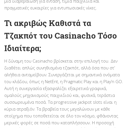
μια διαβεβαίωση για ένταση, τίμια παιχνίδια και
πραγματικές ευκαιρίες για εντυπωσιακές νίκες.
Τι ακριβώς Καθιστά τα
Τζακπότ του Casinacho Τόσο
Ιδιαίτερα;
Η δύναμη του Casinacho βρίσκεται στην επιλογή του. Δεν
διαθέτει απλώς συνηθισμένα τζακπότ, αλλά όσα που στ’
αλήθεια ανταμείβουν. Συνεργάζεται με σημαντικά ονόματα
του κλάδου, όπως η NetEnt, η Pragmatic Play και η Play’n GO.
Αυτή η συνεργασία εξασφαλίζει εξαιρετικά γραφικά,
ομαλούς μηχανισμούς παιχνιδιού και, φυσικά, τεράστια
συσσωρευμένα ποσά. Τα progressive jackpot slots είναι η
κύρια ατραξιόν. Τα βραβεία τους μεγαλώνουν με κάθε
στοίχημα που τοποθετείται σε όλο τον κόσμο, φθάνοντας
μερικές φορές σε ποσά που καταπλήσσουν. Η προσοχή