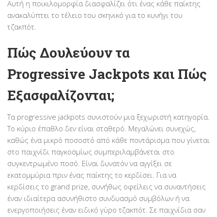
Αυτή η ποικιλομορφία διασφαλίζει ότι ένας κάθε παίκτης
ανακαλύπτει το τέλειο του σκηνικό για το κυνήγι του
τζακπότ.
Πώς Δουλεύουν τα
Progressive Jackpots και Πώς
Εξασφαλίζονται;
Τα progressive jackpots συνιστούν μια ξεχωριστή κατηγορία.
Το κύριο έπαθλο δεν είναι σταθερό. Μεγαλώνει συνεχώς,
καθώς ένα μικρό ποσοστό από κάθε ποντάρισμα που γίνεται
στο παιχνίδι παγκοσμίως συμπεριλαμβάνεται στο
συγκεντρωμένο ποσό. Είναι δυνατόν να αγγίξει σε
εκατομμύρια πριν ένας παίκτης το κερδίσει. Για να
κερδίσεις το grand prize, συνήθως οφείλεις να συναντήσεις
έναν ιδιαίτερα ασυνήθιστο συνδυασμό συμβόλων ή να
ενεργοποιήσεις έναν ειδικό γύρο τζακπότ. Σε παιχνίδια σαν