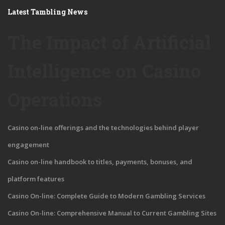
Latest Tambling News
The Impact of Artificial
Intelligence on Casino
Operations
Casino on-line offerings and the technologies behind player
engagement
Casino on-line handbook to titles, payments, bonuses, and
platform features
Casino On-line: Complete Guide to Modern Gambling Services
Casino On-line: Comprehensive Manual to Current Gambling Sites