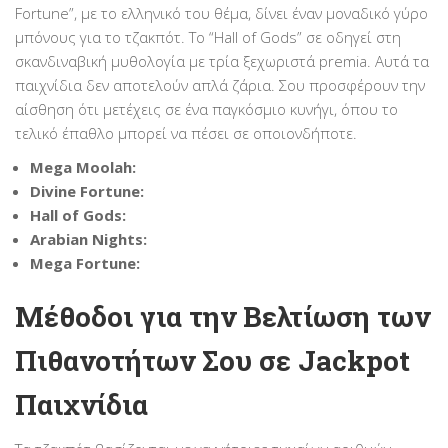
Fortune”, με το ελληνικό του θέμα, δίνει έναν μοναδικό γύρο
μπόνους για το τζακπότ. Το “Hall of Gods” σε οδηγεί στη
σκανδιναβική μυθολογία με τρία ξεχωριστά premia. Αυτά τα
παιχνίδια δεν αποτελούν απλά ζάρια. Σου προσφέρουν την
αίσθηση ότι μετέχεις σε ένα παγκόσμιο κυνήγι, όπου το
τελικό έπαθλο μπορεί να πέσει σε οποιονδήποτε.
Mega Moolah:
Divine Fortune:
Hall of Gods:
Arabian Nights:
Mega Fortune:
Μέθοδοι για την Βελτίωση των
Πιθανοτήτων Σου σε Jackpot
Παιχνίδια