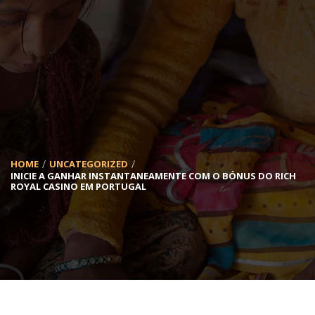
HOME
UNCATEGORIZED
INICIE A GANHAR INSTANTANEAMENTE COM O BÓNUS DO RICH
ROYAL CASINO EM PORTUGAL