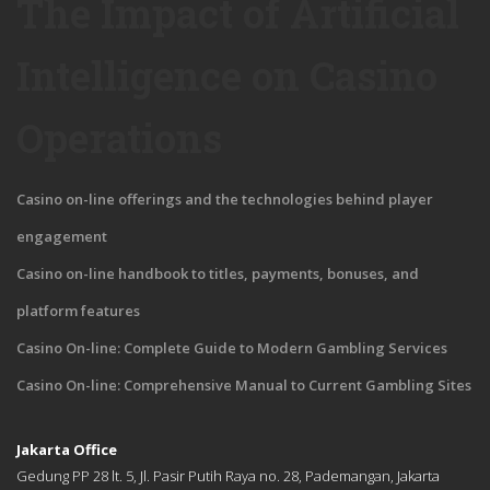
The Impact of Artificial
Intelligence on Casino
Operations
Casino on-line offerings and the technologies behind player
engagement
Casino on-line handbook to titles, payments, bonuses, and
platform features
Casino On-line: Complete Guide to Modern Gambling Services
Casino On-line: Comprehensive Manual to Current Gambling Sites
Jakarta Office
Gedung PP 28 lt. 5, Jl. Pasir Putih Raya no. 28, Pademangan, Jakarta