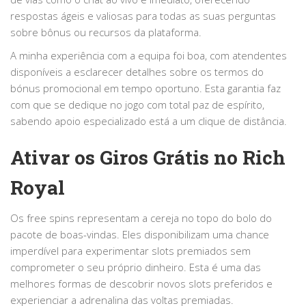
respostas ágeis e valiosas para todas as suas perguntas
sobre bônus ou recursos da plataforma.
A minha experiência com a equipa foi boa, com atendentes
disponíveis a esclarecer detalhes sobre os termos do
bónus promocional em tempo oportuno. Esta garantia faz
com que se dedique no jogo com total paz de espírito,
sabendo apoio especializado está a um clique de distância.
Ativar os Giros Grátis no Rich
Royal
Os free spins representam a cereja no topo do bolo do
pacote de boas-vindas. Eles disponibilizam uma chance
imperdível para experimentar slots premiados sem
comprometer o seu próprio dinheiro. Esta é uma das
melhores formas de descobrir novos slots preferidos e
experienciar a adrenalina das voltas premiadas.