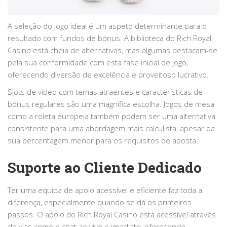
A seleção do jogo ideal é um aspeto determinante para o
resultado com fundos de bónus. A biblioteca do Rich Royal
Casino está cheia de alternativas, mas algumas destacam-se
pela sua conformidade com esta fase inicial de jogo,
oferecendo diversão de excelência e proveitoso lucrativo.
Slots de vídeo com temas atraentes e características de
bónus regulares são uma magnífica escolha. Jogos de mesa
como a roleta europeia também podem ser uma alternativa
consistente para uma abordagem mais calculista, apesar da
sua percentagem menor para os requisitos de aposta.
Suporte ao Cliente Dedicado
Ter uma equipa de apoio acessível e eficiente faz toda a
diferença, especialmente quando se dá os primeiros
passos. O apoio do Rich Royal Casino está acessível através
de vias como o chat ao vivo e imediato, oferecendo