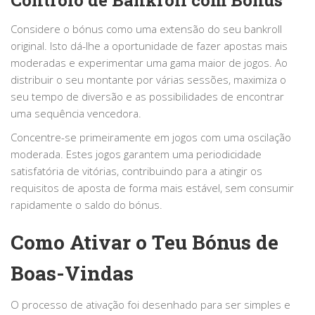
Controlo de Bankroll com Bónus
Considere o bónus como uma extensão do seu bankroll
original. Isto dá-lhe a oportunidade de fazer apostas mais
moderadas e experimentar uma gama maior de jogos. Ao
distribuir o seu montante por várias sessões, maximiza o
seu tempo de diversão e as possibilidades de encontrar
uma sequência vencedora.
Concentre-se primeiramente em jogos com uma oscilação
moderada. Estes jogos garantem uma periodicidade
satisfatória de vitórias, contribuindo para a atingir os
requisitos de aposta de forma mais estável, sem consumir
rapidamente o saldo do bónus.
Como Ativar o Teu Bónus de
Boas-Vindas
O processo de ativação foi desenhado para ser simples e