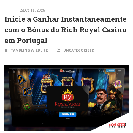
MAY 11, 2026
Inicie a Ganhar Instantaneamente
com o Bónus do Rich Royal Casino
em Portugal
TAMBLING WILDLIFE
UNCATEGORIZED