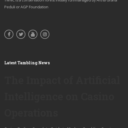
TWNC is a conservation forest initially run/managed by Artha Graha
Peduli or AGP Foundation
Latest Tambling News
The Impact of Artificial
Intelligence on Casino
Operations