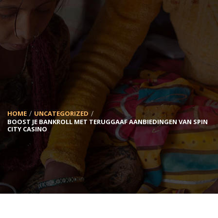
HOME
UNCATEGORIZED
BOOST JE BANKROLL MET TERUGGAAF AANBIEDINGEN VAN SPIN
CITY CASINO