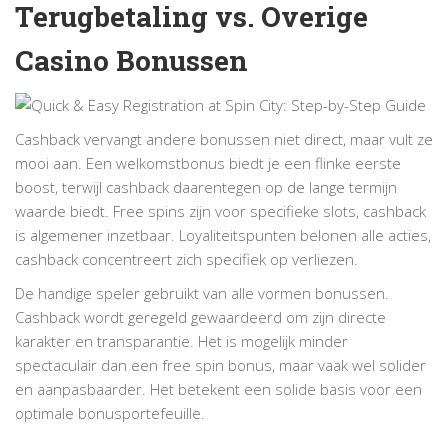
Terugbetaling vs. Overige
Casino Bonussen
Cashback vervangt andere bonussen niet direct, maar vult ze
mooi aan. Een welkomstbonus biedt je een flinke eerste
boost, terwijl cashback daarentegen op de lange termijn
waarde biedt. Free spins zijn voor specifieke slots, cashback
is algemener inzetbaar. Loyaliteitspunten belonen alle acties,
cashback concentreert zich specifiek op verliezen.
De handige speler gebruikt van alle vormen bonussen.
Cashback wordt geregeld gewaardeerd om zijn directe
karakter en transparantie. Het is mogelijk minder
spectaculair dan een free spin bonus, maar vaak wel solider
en aanpasbaarder. Het betekent een solide basis voor een
optimale bonusportefeuille.