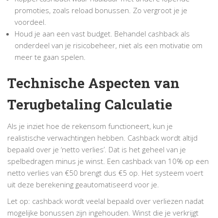
promoties, zoals reload bonussen. Zo vergroot je je
voordeel.
Houd je aan een vast budget. Behandel cashback als
onderdeel van je risicobeheer, niet als een motivatie om
meer te gaan spelen.
Technische Aspecten van
Terugbetaling Calculatie
Als je inziet hoe de rekensom functioneert, kun je
realistische verwachtingen hebben. Cashback wordt altijd
bepaald over je ‘netto verlies’. Dat is het geheel van je
spelbedragen minus je winst. Een cashback van 10% op een
netto verlies van €50 brengt dus €5 op. Het systeem voert
uit deze berekening geautomatiseerd voor je.
Let op: cashback wordt veelal bepaald over verliezen nadat
mogelijke bonussen zijn ingehouden. Winst die je verkrijgt