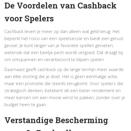
De Voordelen van Cashback
voor Spelers
Cashback levert je meer op dan alleen wat geld terug. Het
beperkt het risico van een speelsessie en biedt een gerust
gevoel. Je kunt langer van je favoriete spellen genieten,
wetende dat een beetje pech wordt vergoed. Dat draagt bij
om ontspannen en verantwoord te blijven spelen.
Daarnaast geeft cashback op de lange termijn meer waarde
aan elke storting die je doet. Het is geen eenmalige actie,
maar een promotie die steeds terugkomt. Voor spelers die
strategisch denken, betekent dit een beter rendement en
meer kansen om een mooie winst te pakken, zonder over je
budget heen te gaan.
Verstandige Bescherming