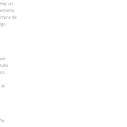
 Hay un
entarte,
compra de
lgo
uier
talla
ios
 al
ña,