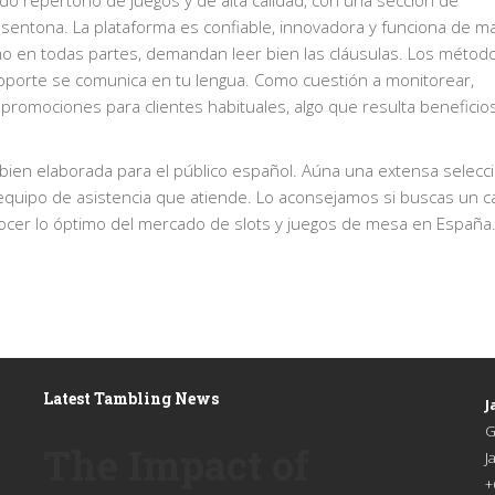
ado repertorio de juegos y de alta calidad, con una sección de
entona. La plataforma es confiable, innovadora y funciona de mar
omo en todas partes, demandan leer bien las cláusulas. Los métod
oporte se comunica en tu lengua. Como cuestión a monitorear,
omociones para clientes habituales, algo que resulta beneficio
bien elaborada para el público español. Aúna una extensa selecc
n equipo de asistencia que atiende. Lo aconsejamos si buscas un c
nocer lo óptimo del mercado de slots y juegos de mesa en España
Latest Tambling News
J
G
The Impact of
J
+