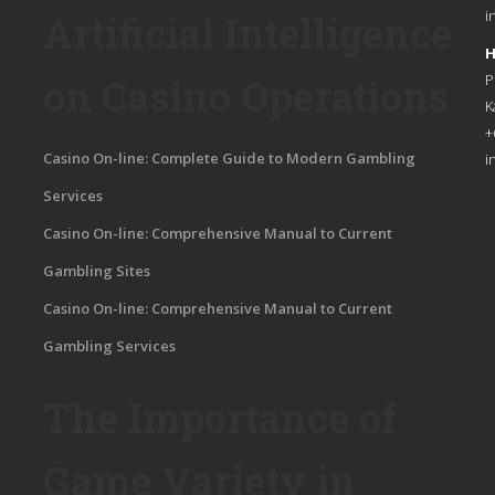
i
Artificial Intelligence
H
on Casino Operations
P
K
+
Casino On-line: Complete Guide to Modern Gambling
i
Services
Casino On-line: Comprehensive Manual to Current
Gambling Sites
Casino On-line: Comprehensive Manual to Current
Gambling Services
The Importance of
Game Variety in