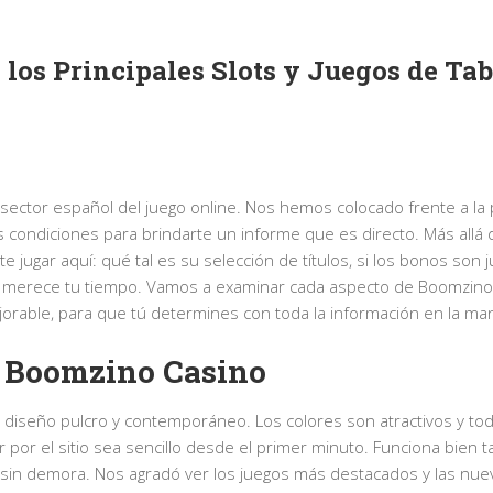
os Principales Slots y Juegos de Tab
ector español del juego online. Nos hemos colocado frente a la p
ondiciones para brindarte un informe que es directo. Más allá 
ugar aquí: qué tal es su selección de títulos, si los bonos son j
cia merece tu tiempo. Vamos a examinar cada aspecto de Boomzino
orable, para que tú determines con toda la información en la ma
e Boomzino Casino
 diseño pulcro y contemporáneo. Los colores son atractivos y to
por el sitio sea sencillo desde el primer minuto. Funciona bien t
s sin demora. Nos agradó ver los juegos más destacados y las nue