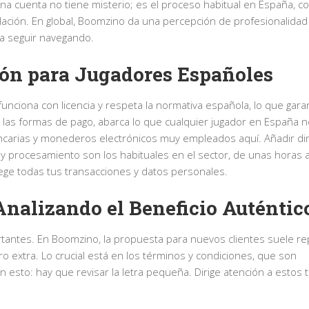
una cuenta no tiene misterio; es el proceso habitual en España, co
slación. En global, Boomzino da una percepción de profesionalidad
ra seguir navegando.
ión para Jugadores Españoles
unciona con licencia y respeta la normativa española, lo que gara
 las formas de pago, abarca lo que cualquier jugador en España n
bancarias y monederos electrónicos muy empleados aquí. Añadir di
ón y procesamiento son los habituales en el sector, de unas horas 
tege todas tus transacciones y datos personales.
Analizando el Beneficio Auténtic
ortantes. En Boomzino, la propuesta para nuevos clientes suele re
ro extra. Lo crucial está en los términos y condiciones, que son
n esto: hay que revisar la letra pequeña. Dirige atención a estos 