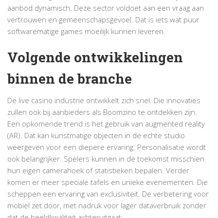
aanbod dynamisch. Deze sector voldoet aan een vraag aan
vertrouwen en gemeenschapsgevoel. Dat is iets wat puur
softwarematige games moeilijk kunnen leveren.
Volgende ontwikkelingen
binnen de branche
De live casino industrie ontwikkelt zich snel. Die innovaties
zullen ook bij aanbieders als Boomzino te ontdekken zijn.
Een opkomende trend is het gebruik van augmented reality
(AR). Dat kan kunstmatige objecten in de echte studio
weergeven voor een diepere ervaring. Personalisatie wordt
ook belangrijker. Spelers kunnen in de toekomst misschien
hun eigen camerahoek of statistieken bepalen. Verder
komen er meer speciale tafels en unieke evenementen. Die
scheppen een ervaring van exclusiviteit. De verbetering voor
mobiel zet door, met nadruk voor lager dataverbruik zonder
dat de beeldkwaliteit achteruitgaat.