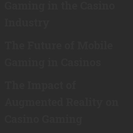
Gaming in the Casino
Industry
The Future of Mobile
Gaming in Casinos
The Impact of
Augmented Reality on
Casino Gaming