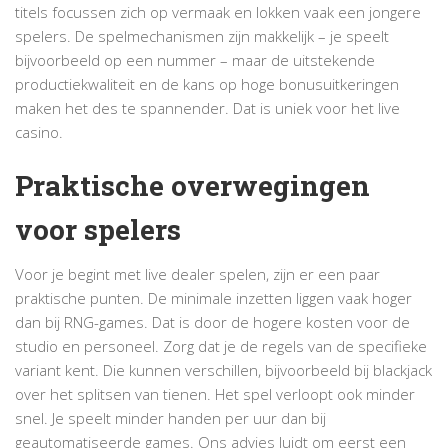
titels focussen zich op vermaak en lokken vaak een jongere
spelers. De spelmechanismen zijn makkelijk – je speelt
bijvoorbeeld op een nummer – maar de uitstekende
productiekwaliteit en de kans op hoge bonusuitkeringen
maken het des te spannender. Dat is uniek voor het live
casino.
Praktische overwegingen
voor spelers
Voor je begint met live dealer spelen, zijn er een paar
praktische punten. De minimale inzetten liggen vaak hoger
dan bij RNG-games. Dat is door de hogere kosten voor de
studio en personeel. Zorg dat je de regels van de specifieke
variant kent. Die kunnen verschillen, bijvoorbeeld bij blackjack
over het splitsen van tienen. Het spel verloopt ook minder
snel. Je speelt minder handen per uur dan bij
geautomatiseerde games. Ons advies luidt om eerst een