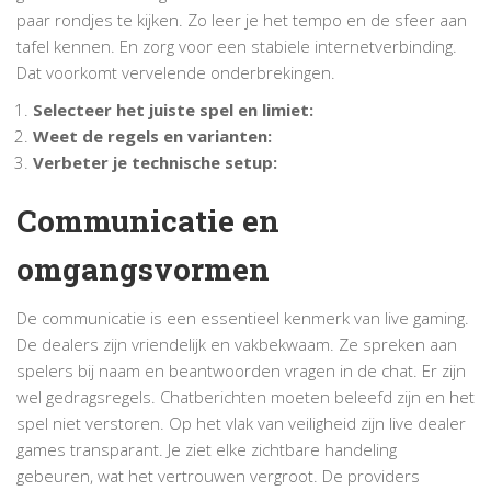
paar rondjes te kijken. Zo leer je het tempo en de sfeer aan
tafel kennen. En zorg voor een stabiele internetverbinding.
Dat voorkomt vervelende onderbrekingen.
Selecteer het juiste spel en limiet:
Weet de regels en varianten:
Verbeter je technische setup:
Communicatie en
omgangsvormen
De communicatie is een essentieel kenmerk van live gaming.
De dealers zijn vriendelijk en vakbekwaam. Ze spreken aan
spelers bij naam en beantwoorden vragen in de chat. Er zijn
wel gedragsregels. Chatberichten moeten beleefd zijn en het
spel niet verstoren. Op het vlak van veiligheid zijn live dealer
games transparant. Je ziet elke zichtbare handeling
gebeuren, wat het vertrouwen vergroot. De providers