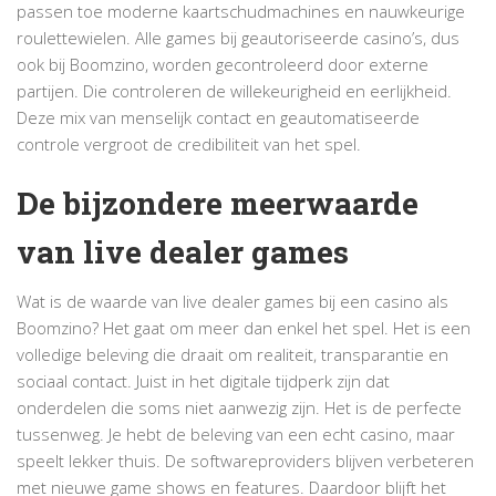
passen toe moderne kaartschudmachines en nauwkeurige
roulettewielen. Alle games bij geautoriseerde casino’s, dus
ook bij Boomzino, worden gecontroleerd door externe
partijen. Die controleren de willekeurigheid en eerlijkheid.
Deze mix van menselijk contact en geautomatiseerde
controle vergroot de credibiliteit van het spel.
De bijzondere meerwaarde
van live dealer games
Wat is de waarde van live dealer games bij een casino als
Boomzino? Het gaat om meer dan enkel het spel. Het is een
volledige beleving die draait om realiteit, transparantie en
sociaal contact. Juist in het digitale tijdperk zijn dat
onderdelen die soms niet aanwezig zijn. Het is de perfecte
tussenweg. Je hebt de beleving van een echt casino, maar
speelt lekker thuis. De softwareproviders blijven verbeteren
met nieuwe game shows en features. Daardoor blijft het