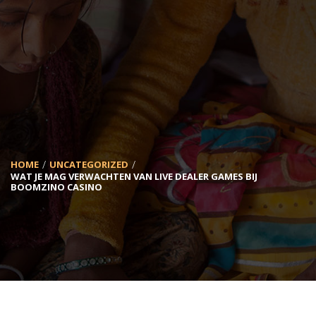
HOME
UNCATEGORIZED
WAT JE MAG VERWACHTEN VAN LIVE DEALER GAMES BIJ
BOOMZINO CASINO