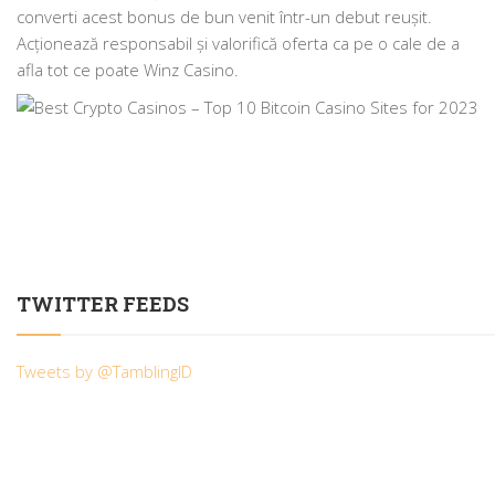
converti acest bonus de bun venit într-un debut reușit.
Acționează responsabil și valorifică oferta ca pe o cale de a
afla tot ce poate Winz Casino.
TWITTER FEEDS
Tweets by @TamblingID