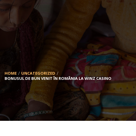
HOME
UNCATEGORIZED
BONUSUL DE BUN VENIT ÎN ROMÂNIA LA WINZ CASINO