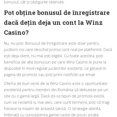
bonusul, cât și câștigurile obținute.
Pot obține bonusul de înregistrare
dacă dețin deja un cont la Winz
Casino?
Nu, nu poți. Bonusul de înregistrare este doar pentru
jucătorii noi care deschid primul cont real pe platformă. Dacă
ești deja client, nu mai ești eligibil. Cu toate acestea, poți
beneficia de alte bonusuri pe care Winz Casino le pune la
dispoziție în mod regulat jucătorilor existenți. Le găsești în
pagina de promoții sau poți primi notificări pe email.
Oferta de bun venit de la Winz Casino este o oportunitate
excelentă pentru membrii din România să debuteze pe un
site cu o gamă largă. Dacă știi ce tipuri de promoții există,
cum se reclamă și, mai ales, care sunt termenii, poți să tragi
foloase la maxim de această șansă. O strategie atentă,
îmbinată cu cunoașterea gamei vaste de jocuri, poate