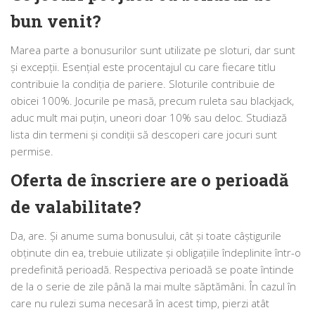
bun venit?
Marea parte a bonusurilor sunt utilizate pe sloturi, dar sunt
și excepții. Esențial este procentajul cu care fiecare titlu
contribuie la condiția de pariere. Sloturile contribuie de
obicei 100%. Jocurile pe masă, precum ruleta sau blackjack,
aduc mult mai puțin, uneori doar 10% sau deloc. Studiază
lista din termeni și condiții să descoperi care jocuri sunt
permise.
Oferta de înscriere are o perioadă
de valabilitate?
Da, are. Și anume suma bonusului, cât și toate câștigurile
obținute din ea, trebuie utilizate și obligațiile îndeplinite într-o
predefinită perioadă. Respectiva perioadă se poate întinde
de la o serie de zile până la mai multe săptămâni. În cazul în
care nu rulezi suma necesară în acest timp, pierzi atât