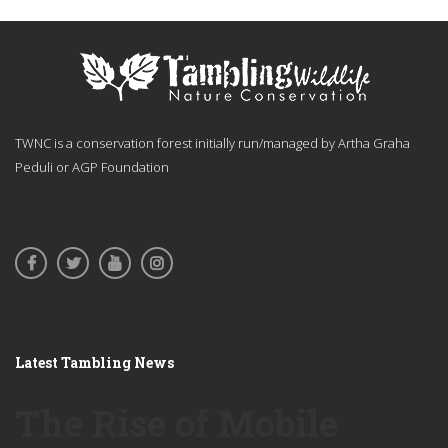
TWNC is a conservation forest initially run/managed by Artha Graha
Peduli or AGP Foundation
Latest Tambling News
The Rise of Mobile