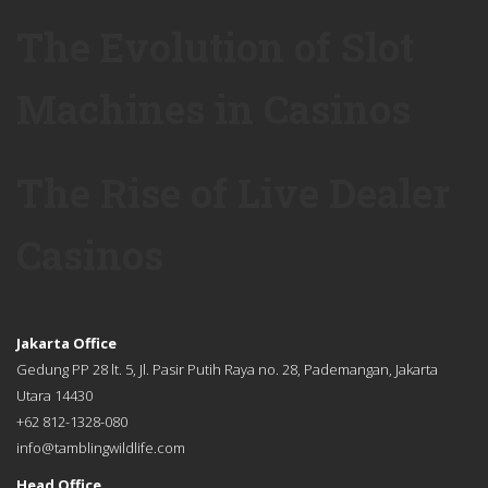
The Evolution of Slot
Machines in Casinos
The Rise of Live Dealer
Casinos
Jakarta Office
Gedung PP 28 lt. 5, Jl. Pasir Putih Raya no. 28, Pademangan, Jakarta
Utara 14430
+62 812-1328-080
info@tamblingwildlife.com
Head Office