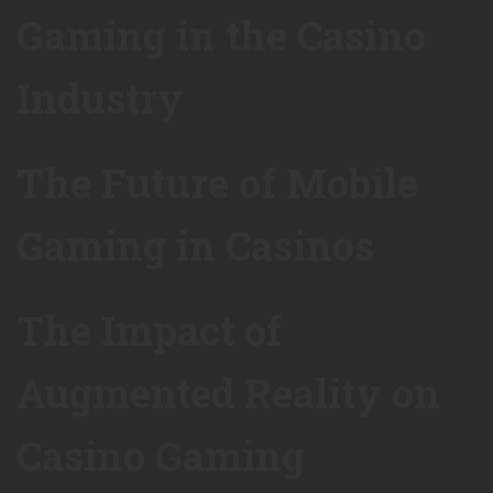
Gaming in the Casino
Industry
The Future of Mobile
Gaming in Casinos
The Impact of
Augmented Reality on
Casino Gaming