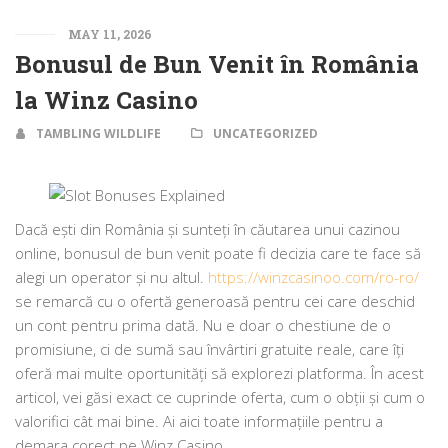
MAY 11, 2026
Bonusul de Bun Venit în România
la Winz Casino
TAMBLING WILDLIFE
UNCATEGORIZED
Dacă ești din România și sunteți în căutarea unui cazinou
online, bonusul de bun venit poate fi decizia care te face să
alegi un operator și nu altul.
https://winzcasinoo.com/ro-ro/
se remarcă cu o ofertă generoasă pentru cei care deschid
un cont pentru prima dată. Nu e doar o chestiune de o
promisiune, ci de sumă sau învârtiri gratuite reale, care îți
oferă mai multe oportunități să explorezi platforma. În acest
articol, vei găsi exact ce cuprinde oferta, cum o obții și cum o
valorifici cât mai bine. Ai aici toate informațiile pentru a
demara corect pe Winz Casino.