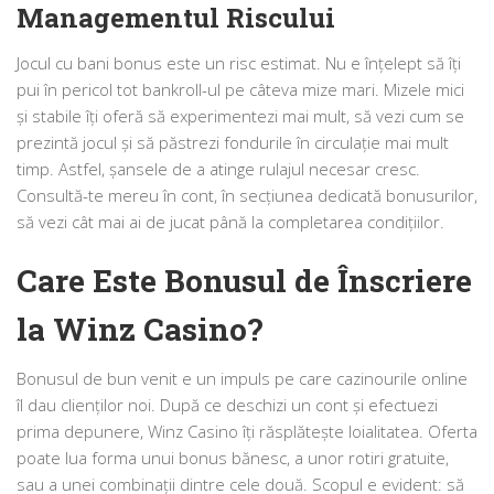
Managementul Riscului
Jocul cu bani bonus este un risc estimat. Nu e înțelept să îți
pui în pericol tot bankroll-ul pe câteva mize mari. Mizele mici
și stabile îți oferă să experimentezi mai mult, să vezi cum se
prezintă jocul și să păstrezi fondurile în circulație mai mult
timp. Astfel, șansele de a atinge rulajul necesar cresc.
Consultă-te mereu în cont, în secțiunea dedicată bonusurilor,
să vezi cât mai ai de jucat până la completarea condițiilor.
Care Este Bonusul de Înscriere
la Winz Casino?
Bonusul de bun venit e un impuls pe care cazinourile online
îl dau clienților noi. După ce deschizi un cont și efectuezi
prima depunere, Winz Casino îți răsplătește loialitatea. Oferta
poate lua forma unui bonus bănesc, a unor rotiri gratuite,
sau a unei combinații dintre cele două. Scopul e evident: să