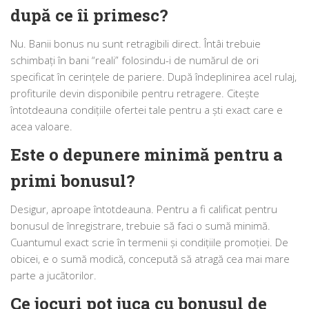
după ce îi primesc?
Nu. Banii bonus nu sunt retragibili direct. Întâi trebuie
schimbați în bani “reali” folosindu-i de numărul de ori
specificat în cerințele de pariere. După îndeplinirea acel rulaj,
profiturile devin disponibile pentru retragere. Citește
întotdeauna condițiile ofertei tale pentru a ști exact care e
acea valoare.
Este o depunere minimă pentru a
primi bonusul?
Desigur, aproape întotdeauna. Pentru a fi calificat pentru
bonusul de înregistrare, trebuie să faci o sumă minimă.
Cuantumul exact scrie în termenii și condițiile promoției. De
obicei, e o sumă modică, concepută să atragă cea mai mare
parte a jucătorilor.
Ce jocuri pot juca cu bonusul de