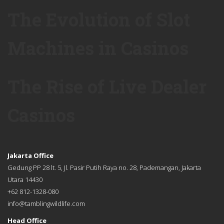
The Evolution of Slot
Machines in Casinos
The Rise of Live Dealer
Casinos
Jakarta Office
Gedung PP 28 lt. 5, Jl. Pasir Putih Raya no. 28, Pademangan, Jakarta
Utara 14430
+62 812-1328-080
info@tamblingwildlife.com
Head Office