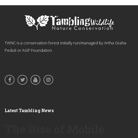
TWNC is a conservation forest initially run/managed by Artha Graha
Peduli or AGP Foundation
Latest Tambling News
The Rise of Mobile