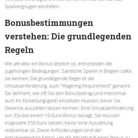
Spielvergnügen einstellen.
Bonusbestimmungen
verstehen: Die grundlegenden
Regeln
Wie attraktiv ein Bonus letztlich ist, entscheiden die
zugehörigen Bedingungen. Sämtliche Spieler in Belgien sollte
sie kennen. Die grundlegende Regel ist die
Umsatzanforderung, auch “Wagering Requirement” genannt.
Sie definiert, wie oft Sie den Bonusbetrag (und manchmal
auch Ihr Einzahlungsgeld) einsetzen müssen, bevor Sie
Gewinne auszahlen lassen können. Eine Umsatzanforderung
von 35x bei einem 10-Euro-Bonus besagt: Sie müssen
insgesamt 350 Euro setzen, bevor eine Auszahlung
realisierbar ist. Diese Anforderungen sind der
entscheidendste Faktor, um die Attraktivität eines Bonus zu