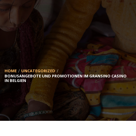
HOME
UNCATEGORIZED
BONUSANGEBOTE UND PROMOTIONEN IM GRANSINO CASINO
IN BELGIEN