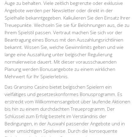
Auge zu behalten. Viele zeitlich begrenzte oder exklusive
Angebote werden per Newsletter oder direkt in der
Spielhalle bekanntgegeben. Kalkulieren Sie den Einsatz Ihrer
Treuepunkte. Wechseln Sie sie für Belohnungen aus, die zu
Ihrem Spielstil passen. Vertraut machen Sie sich vor der
Beantragung eines Bonus mit den Auszahlungsrichtlinien
bekannt. Wissen Sie, welche Gewinnlimits gelten und wie
lange eine Auszahlung unter belgischer Regulierung
normalerweise dauert. Mit dieser vorausschauenden
Planung werden Bonusangebote zu einem wirklichen
Mehrwert für Ihr Spielerlebnis.
Das Gransino Casino bietet belgischen Spielern ein
vielfältiges und gesetzeskonformes Bonusprogramm. Es
erstreckt vom Willkommensangebot über laufende Aktionen
bis hin zu einem durchdachten Treueprogramm. Der
Schlüssel zum Erfolg besteht im Verständnis der
Bedingungen, in der Auswahl passender Angebote und in
einer umsichtigen Spielweise. Durch die konsequente