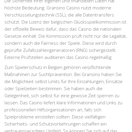
Die Sicherheit Ihrer eigenen und finanziellen Daten hat
höchste Bedeutung. Gransino Casino nutzt moderne
Verschlüsselungstechnik (SSL), die alle Datentransfers
schützt. Die Lizenz der belgischen Glücksspielkommission ist
der offizielle Beweis dafür, dass das Casino die nationalen
Gesetze einhält. Die Kommission prüft nicht nur die Legalität,
sondern auch die Fairness der Spiele. Diese wird durch
geprüfte Zufallszahlengeneratoren (RNG) sichergestellt.
Externe Prüfstellen auditieren das Casino regelmäßig.
Zum Spielerschutz in Belgien gehören verpflichtende
Maßnahmen zur Suchtprävention. Bei Gransino haben Sie
die Möglichkeit selbst Limits für Ihre Einzahlungen, Einsätze
oder Spielzeiten bestimmen. Sie haben auch die
Gelegenheit, sich selbst für eine gewisse Zeit sperren zu
lassen. Das Casino liefert klare Informationen und Links zu
professionellen Hilfsorganisationen an, falls sich
Spielprobleme einstellen sollten. Diese vielfältigen
Sicherheits- und Schutzvorkehrungen schaffen ein
vertrauenswürdiges Umfeld. So können Sie sich auf das