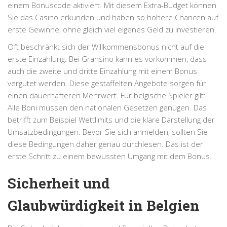
einem Bonuscode aktiviert. Mit diesem Extra-Budget können
Sie das Casino erkunden und haben so höhere Chancen auf
erste Gewinne, ohne gleich viel eigenes Geld zu investieren.
Oft beschränkt sich der Willkommensbonus nicht auf die
erste Einzahlung. Bei Gransino kann es vorkommen, dass
auch die zweite und dritte Einzahlung mit einem Bonus
vergütet werden. Diese gestaffelten Angebote sorgen für
einen dauerhafteren Mehrwert. Für belgische Spieler gilt:
Alle Boni müssen den nationalen Gesetzen genügen. Das
betrifft zum Beispiel Wettlimits und die klare Darstellung der
Umsatzbedingungen. Bevor Sie sich anmelden, sollten Sie
diese Bedingungen daher genau durchlesen. Das ist der
erste Schritt zu einem bewussten Umgang mit dem Bonus.
Sicherheit und
Glaubwürdigkeit in Belgien