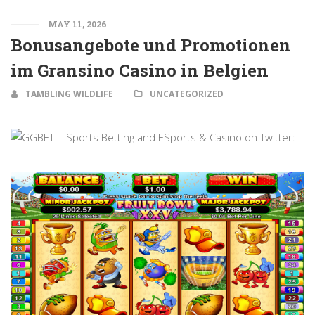
MAY 11, 2026
Bonusangebote und Promotionen
im Gransino Casino in Belgien
TAMBLING WILDLIFE
UNCATEGORIZED