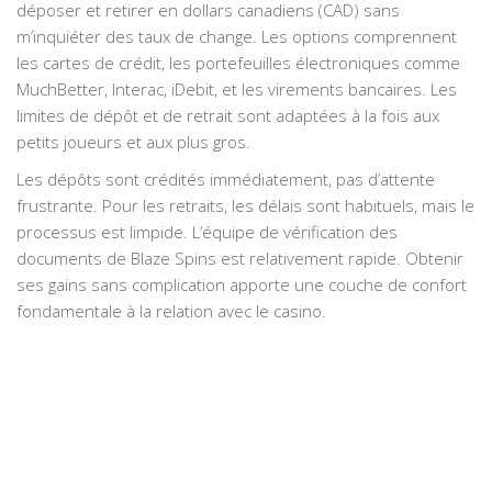
déposer et retirer en dollars canadiens (CAD) sans
m’inquiéter des taux de change. Les options comprennent
les cartes de crédit, les portefeuilles électroniques comme
MuchBetter, Interac, iDebit, et les virements bancaires. Les
limites de dépôt et de retrait sont adaptées à la fois aux
petits joueurs et aux plus gros.
Les dépôts sont crédités immédiatement, pas d’attente
frustrante. Pour les retraits, les délais sont habituels, mais le
processus est limpide. L’équipe de vérification des
documents de Blaze Spins est relativement rapide. Obtenir
ses gains sans complication apporte une couche de confort
fondamentale à la relation avec le casino.