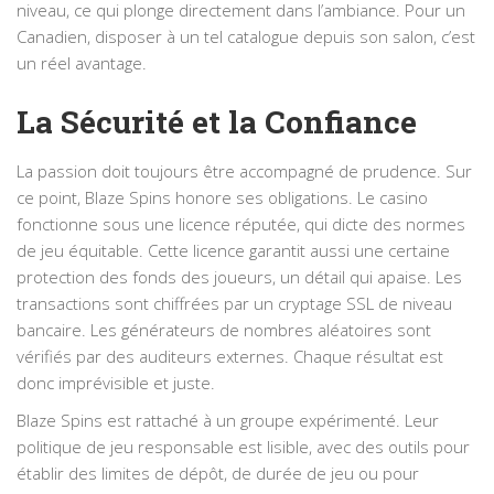
niveau, ce qui plonge directement dans l’ambiance. Pour un
Canadien, disposer à un tel catalogue depuis son salon, c’est
un réel avantage.
La Sécurité et la Confiance
La passion doit toujours être accompagné de prudence. Sur
ce point, Blaze Spins honore ses obligations. Le casino
fonctionne sous une licence réputée, qui dicte des normes
de jeu équitable. Cette licence garantit aussi une certaine
protection des fonds des joueurs, un détail qui apaise. Les
transactions sont chiffrées par un cryptage SSL de niveau
bancaire. Les générateurs de nombres aléatoires sont
vérifiés par des auditeurs externes. Chaque résultat est
donc imprévisible et juste.
Blaze Spins est rattaché à un groupe expérimenté. Leur
politique de jeu responsable est lisible, avec des outils pour
établir des limites de dépôt, de durée de jeu ou pour