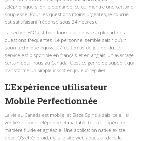
téléphonique si on le demande, ce qui montre une certaine
souplesse. Pour les questions moins urgentes, le courriel
est satisfaisant (réponse sous 24 heures).
La section FAQ est bien fournie et couvre la plupart des
questions fréquentes. Le personnel semble saisir qu’un
souci technique équivaut à du temps de jeu perdu. Le
service est disponible en français et en anglais, un avantage
certain pour nous au Canada. C’est ce genre de support qui
transforme un simple inscrit en joueur régulier.
L’Expérience utilisateur
Mobile Perfectionnée
La vie au Canada est mobile, et Blaze Spins a saisi cela. J’ai
vérifié sur mon téléphone et ma tablette : tout opère de
manière fluide et agréable. Une application native existe
pour iOS et Android, mais le site web adaptatif dans le