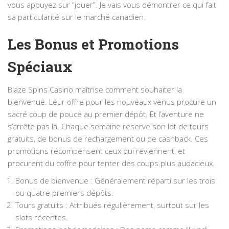
vous appuyez sur “jouer”. Je vais vous démontrer ce qui fait
sa particularité sur le marché canadien.
Les Bonus et Promotions
Spéciaux
Blaze Spins Casino maîtrise comment souhaiter la
bienvenue. Leur offre pour les nouveaux venus procure un
sacré coup de pouce au premier dépôt. Et l’aventure ne
s’arrête pas là. Chaque semaine réserve son lot de tours
gratuits, de bonus de rechargement ou de cashback. Ces
promotions récompensent ceux qui reviennent, et
procurent du coffre pour tenter des coups plus audacieux.
Bonus de bienvenue : Généralement réparti sur les trois
ou quatre premiers dépôts.
Tours gratuits : Attribués régulièrement, surtout sur les
slots récentes.