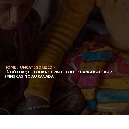
HOME
UNCATEGORIZED
LÀ OÙ CHAQUE TOUR POURRAIT TOUT CHANGER AU BLAZE
SPINS CASINO AU CANADA