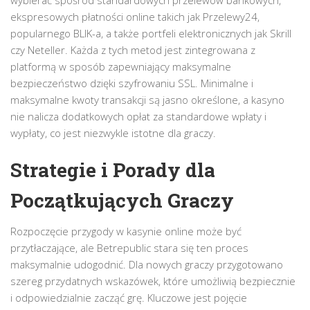
ekspresowych płatności online takich jak Przelewy24,
popularnego BLIK-a, a także portfeli elektronicznych jak Skrill
czy Neteller. Każda z tych metod jest zintegrowana z
platformą w sposób zapewniający maksymalne
bezpieczeństwo dzięki szyfrowaniu SSL. Minimalne i
maksymalne kwoty transakcji są jasno określone, a kasyno
nie nalicza dodatkowych opłat za standardowe wpłaty i
wypłaty, co jest niezwykle istotne dla graczy.
Strategie i Porady dla
Początkujących Graczy
Rozpoczęcie przygody w kasynie online może być
przytłaczające, ale Betrepublic stara się ten proces
maksymalnie udogodnić. Dla nowych graczy przygotowano
szereg przydatnych wskazówek, które umożliwią bezpiecznie
i odpowiedzialnie zacząć grę. Kluczowe jest pojęcie