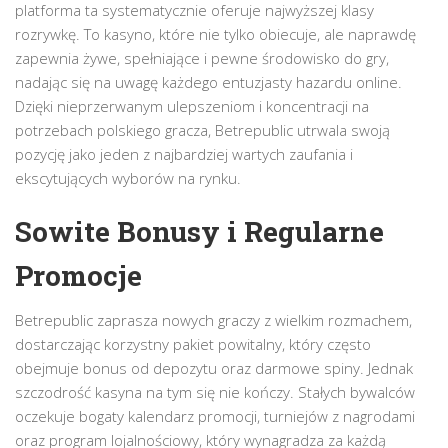
platforma ta systematycznie oferuje najwyższej klasy
rozrywkę. To kasyno, które nie tylko obiecuje, ale naprawdę
zapewnia żywe, spełniające i pewne środowisko do gry,
nadając się na uwagę każdego entuzjasty hazardu online.
Dzięki nieprzerwanym ulepszeniom i koncentracji na
potrzebach polskiego gracza, Betrepublic utrwala swoją
pozycję jako jeden z najbardziej wartych zaufania i
ekscytujących wyborów na rynku.
Sowite Bonusy i Regularne
Promocje
Betrepublic zaprasza nowych graczy z wielkim rozmachem,
dostarczając korzystny pakiet powitalny, który często
obejmuje bonus od depozytu oraz darmowe spiny. Jednak
szczodrość kasyna na tym się nie kończy. Stałych bywalców
oczekuje bogaty kalendarz promocji, turniejów z nagrodami
oraz program lojalnościowy, który wynagradza za każdą