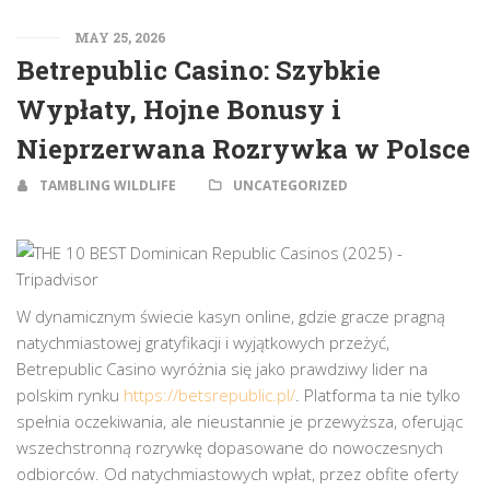
MAY 25, 2026
Betrepublic Casino: Szybkie
Wypłaty, Hojne Bonusy i
Nieprzerwana Rozrywka w Polsce
TAMBLING WILDLIFE
UNCATEGORIZED
W dynamicznym świecie kasyn online, gdzie gracze pragną
natychmiastowej gratyfikacji i wyjątkowych przeżyć,
Betrepublic Casino wyróżnia się jako prawdziwy lider na
polskim rynku
https://betsrepublic.pl/
. Platforma ta nie tylko
spełnia oczekiwania, ale nieustannie je przewyższa, oferując
wszechstronną rozrywkę dopasowane do nowoczesnych
odbiorców. Od natychmiastowych wpłat, przez obfite oferty