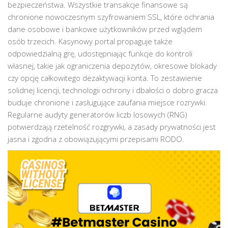
bezpieczeństwa. Wszystkie transakcje finansowe są
chronione nowoczesnym szyfrowaniem SSL, które ochrania
dane osobowe i bankowe użytkowników przed wglądem
osób trzecich. Kasynowy portal propaguje także
odpowiedzialną grę, udostępniając funkcje do kontroli
własnej, takie jak ograniczenia depozytów, okresowe blokady
czy opcję całkowitego dezaktywacji konta. To zestawienie
solidnej licencji, technologii ochrony i dbałości o dobro gracza
buduje chronione i zasługujące zaufania miejsce rozrywki.
Regularne audyty generatorów liczb losowych (RNG)
potwierdzają rzetelność rozgrywki, a zasady prywatności jest
jasna i zgodna z obowiązującymi przepisami RODO.