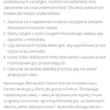
podstawowych zasad gier, na które się wybieramy, oraz
zapoznanie się z warunkami promocji. Oto kilka użytecznych
kroków dla nowych użytkowników:
Zapoznaj się z regulaminem kasyna, szczególnie sekcjami
dotyczącymi bonusów i wypłat.
Startuj od gier z niskim progiem minimalnego zakładu, aby
zapoznać z mechaniką.
Użyj darmowych trybów demo gier, aby wypróbować je bez
ryzyka straty pieniędzy.
Ustaw sobie realistyczne limity depozytów i czasowe przed
rozpoczęciem gry i przestrzegaj ich.
Cyklicznie sprawdzaj zakładkę promocji, aby nie stracić
atrakcyjnych ofert.
Reasumując, Betrepublic Casino stanowi kompleksową i
bardzo atrakcyjną ofertę dla graczy w Polsce. Zestawiając
najważniejsze zalety – takie jak błyskawiczne wypłaty, hojne
programy bonusowe, ogromną bibliotekę gier od światowych
liderów, pełne zabezpieczenie i doskonałą obsługę klienta –