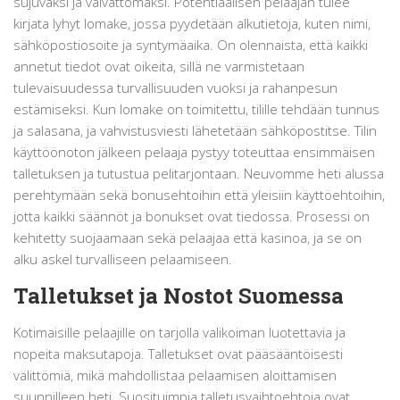
sujuvaksi ja vaivattomaksi. Potentiaalisen pelaajan tulee
kirjata lyhyt lomake, jossa pyydetään alkutietoja, kuten nimi,
sähköpostiosoite ja syntymäaika. On olennaista, että kaikki
annetut tiedot ovat oikeita, sillä ne varmistetaan
tulevaisuudessa turvallisuuden vuoksi ja rahanpesun
estämiseksi. Kun lomake on toimitettu, tilille tehdään tunnus
ja salasana, ja vahvistusviesti lähetetään sähköpostitse. Tilin
käyttöönoton jälkeen pelaaja pystyy toteuttaa ensimmäisen
talletuksen ja tutustua pelitarjontaan. Neuvomme heti alussa
perehtymään sekä bonusehtoihin että yleisiin käyttöehtoihin,
jotta kaikki säännöt ja bonukset ovat tiedossa. Prosessi on
kehitetty suojaamaan sekä pelaajaa että kasinoa, ja se on
alku askel turvalliseen pelaamiseen.
Talletukset ja Nostot Suomessa
Kotimaisille pelaajille on tarjolla valikoiman luotettavia ja
nopeita maksutapoja. Talletukset ovat pääsääntöisesti
välittömiä, mikä mahdollistaa pelaamisen aloittamisen
suunnilleen heti. Suosituimpia talletusvaihtoehtoja ovat