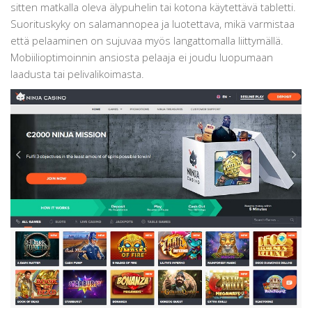
sitten matkalla oleva älypuhelin tai kotona käytettävä tabletti.
Suorituskyky on salamannopea ja luotettava, mikä varmistaa
että pelaaminen on sujuvaa myös langattomalla liittymällä.
Mobiilioptimoinnin ansiosta pelaaja ei joudu luopumaan
laadusta tai pelivalikoimasta.