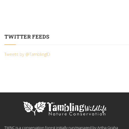
TWITTER FEEDS
Tweets by @TamblingID
TWNC is a conservation forest initially run/managed by Artha Graha