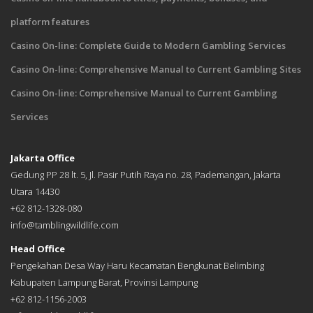
platform features
Casino On-line: Complete Guide to Modern Gambling Services
Casino On-line: Comprehensive Manual to Current Gambling Sites
Casino On-line: Comprehensive Manual to Current Gambling
Services
Jakarta Office
Gedung PP 28 lt. 5, Jl. Pasir Putih Raya no. 28, Pademangan, Jakarta
Utara 14430
+62 812-1328-080
info@tamblingwildlife.com
Head Office
Pengekahan Desa Way Haru Kecamatan Bengkunat Belimbing
Kabupaten Lampung Barat, Provinsi Lampung
+62 812-1156-2003