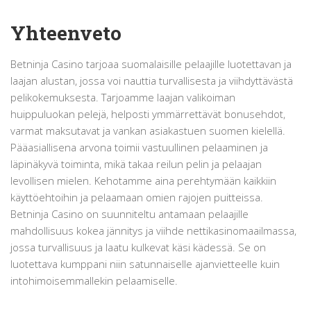
Yhteenveto
Betninja Casino tarjoaa suomalaisille pelaajille luotettavan ja
laajan alustan, jossa voi nauttia turvallisesta ja viihdyttävästä
pelikokemuksesta. Tarjoamme laajan valikoiman
huippuluokan pelejä, helposti ymmärrettävät bonusehdot,
varmat maksutavat ja vankan asiakastuen suomen kielellä.
Pääasiallisena arvona toimii vastuullinen pelaaminen ja
läpinäkyvä toiminta, mikä takaa reilun pelin ja pelaajan
levollisen mielen. Kehotamme aina perehtymään kaikkiin
käyttöehtoihin ja pelaamaan omien rajojen puitteissa.
Betninja Casino on suunniteltu antamaan pelaajille
mahdollisuus kokea jännitys ja viihde nettikasinomaailmassa,
jossa turvallisuus ja laatu kulkevat käsi kädessä. Se on
luotettava kumppani niin satunnaiselle ajanvietteelle kuin
intohimoisemmallekin pelaamiselle.