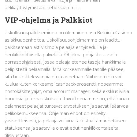
suorittamaan tietoisia valintoja ja hallitsemaan
pelikäyttäytymistään tehokkaammin.
VIP-ohjelma ja Palkkiot
Uskollisuuspalkitseminen on olemainen osa Betninja Casinon
asiakkuudenhoitoa. Uskollisuusohjelmamme on laadittu
palkitsemaan aktiivisimpia pelaajia erityiseduilla ja
henkilökohtaisella palvelulla. Ohjelma pohjautuu usein
porraspohjaisesti, jossa pelaaja etenee tasoja hankkimalla
pelipisteitä pelaamalla. Mitä korkeammalle tasolle pääsee,
sitä houkuttelevampia etuja annetaan. Näihin etuihin voi
kuulua kuten korkeampi cashback-prosentti, nopeammat
nostokäsittelyajat, oma account manager, sekä eksklusiivisia
bonuksia ja turnauskutsuja. Tavoitteenamme on, että kauan
pelanneet pelaajat tuntevat arvostuksen ja saavat lisäarvoa
pelikokemukseensa. Ohjelman ehdot on esitelty
yksiselitteisesti, ja pelaaja voi aina tarkistaa tämänhetkisen
statuksensa ja saatavilla olevat edut henkilökohtaiselta
tilisivustaan.