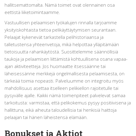
hallitsemattomalta. Nämä toimet ovat olennainen osa
eettistä liiketoimintaamme.
Vastuullisen pelaamisen työkalujen rinnalla tarjoamme
yksityiskohtaista tietoa pelikäyttäytymisen seurantaan.
Pelaajat kykenevät tarkastella pelihistoriaansa ja
talletustensa yhteenvetoja, mikä helpottaa ylläpitämään
tietoisuutta rahankäytöstä. Suosittelemme säännöllisiä
taukoja ja pelaamisen liittämistä kohtuullisena osana vapaa-
ajan aktiviteetteja. Jos huomaatte itsessäänne tai
läheisessänne merkkejä ongelmallisesta pelaamisesta, on
tärkeää toimia nopeasti. Palveluumme on integroitu myös
mahdollisuus asettaa itselleen pelikiellon rajoitetulle tai
pysyvälle ajalle. Kaikki nämä toimenpiteet palvelevat samaa
tarkoitusta: varmistaa, että pelikokemus pysyy positiivisena ja
hallittuna, eikä aiheuta taloudellisia tai henkisiä haittoja
pelaajan tai hänen läheistensä elämään.
Bonukset ja Aktiot