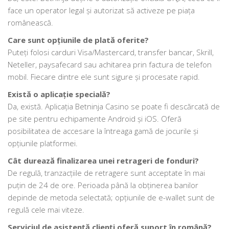
face un operator legal și autorizat să activeze pe piața
românească.
Care sunt opțiunile de plată oferite?
Puteți folosi carduri Visa/Mastercard, transfer bancar, Skrill,
Neteller, paysafecard sau achitarea prin factura de telefon
mobil. Fiecare dintre ele sunt sigure și procesate rapid.
Există o aplicație specială?
Da, există. Aplicația Betninja Casino se poate fi descărcată de
pe site pentru echipamente Android și iOS. Oferă
posibilitatea de accesare la întreaga gamă de jocurile și
opțiunile platformei.
Cât durează finalizarea unei retrageri de fonduri?
De regulă, tranzacțiile de retragere sunt acceptate în mai
puțin de 24 de ore. Perioada până la obținerea banilor
depinde de metoda selectată; opțiunile de e-wallet sunt de
regulă cele mai viteze.
Serviciul de asistență clienți oferă suport în română?