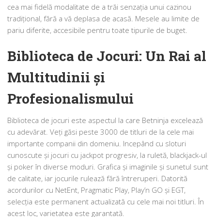
cea mai fidelă modalitate de a trăi senzația unui cazinou
tradițional, fără a vă deplasa de acasă. Mesele au limite de
pariu diferite, accesibile pentru toate tipurile de buget.
Biblioteca de Jocuri: Un Rai al
Multitudinii și
Profesionalismului
Biblioteca de jocuri este aspectul la care Betninja excelează
cu adevărat. Veți găsi peste 3000 de titluri de la cele mai
importante companii din domeniu. Incepând cu sloturi
cunoscute și jocuri cu jackpot progresiv, la ruletă, blackjack-ul
și poker în diverse moduri. Grafica și imaginile și sunetul sunt
de calitate, iar jocurile rulează fără întreruperi. Datorită
acordurilor cu NetEnt, Pragmatic Play, Play’n GO și EGT,
selecția este permanent actualizată cu cele mai noi titluri. În
acest loc, varietatea este garantată.