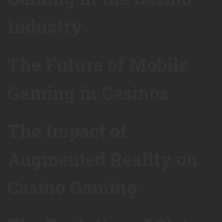
Industry
The Future of Mobile
Gaming in Casinos
The Impact of
Augmented Reality on
Casino Gaming