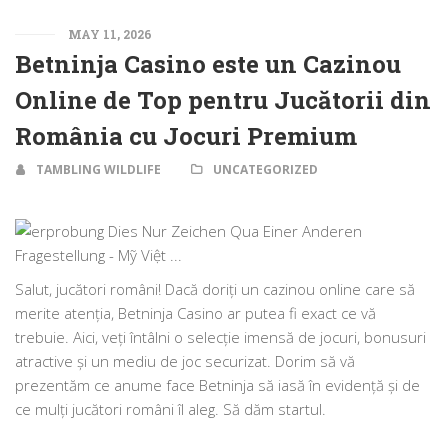
MAY 11, 2026
Betninja Casino este un Cazinou
Online de Top pentru Jucătorii din
România cu Jocuri Premium
TAMBLING WILDLIFE
UNCATEGORIZED
Salut, jucători români! Dacă doriți un cazinou online care să
merite atenția, Betninja Casino ar putea fi exact ce vă
trebuie. Aici, veți întâlni o selecție imensă de jocuri, bonusuri
atractive și un mediu de joc securizat. Dorim să vă
prezentăm ce anume face Betninja să iasă în evidență și de
ce mulți jucători români îl aleg. Să dăm startul.