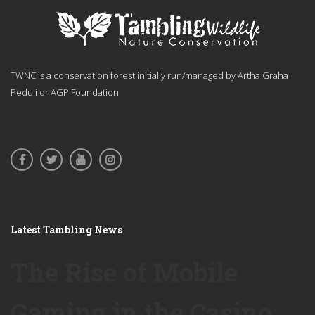
TWNC is a conservation forest initially run/managed by Artha Graha
Peduli or AGP Foundation
Latest Tambling News
The Rise of Mobile
Gaming in the Casino