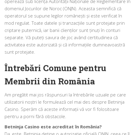
operează sub licența Autorității Naționale de Reglementare în
domeniul Jocurilor de Noroc (ONJN). Aceasta semnifică că
operatorul se supune legilor românești și este verificat în
mod regulat. Toate datele și tranzacțiile sunt protejate prin
criptare puternică, iar banii clienților sunt ținuți în conturi
separate. Vă puteți savura de joc având certitudinea că
activitatea este autorizată și că informațiile dumneavoastră
sunt protejate.
Întrebări Comune pentru
Membrii din România
Am pregătit mai jos răspunsuri la întrebările uzuale pe care
utilizatorii noștri le formulează cel mai des despre Betninja
Casino. Sperăm că aceste informații vă vor fi folositoare
pentru a porni fără obstacole.
Betninja Casino este acreditat în România?
Da, este. Betninja deține o autorizație oficială ONJN, ceea ce îl