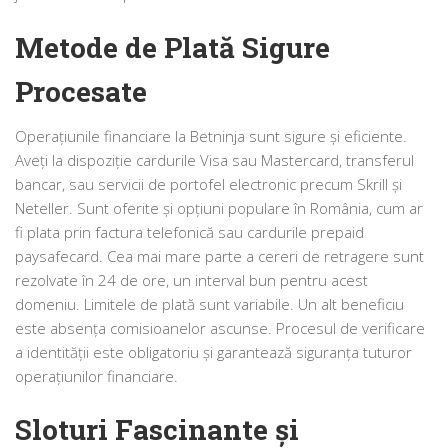
Metode de Plată Sigure
Procesate
Operațiunile financiare la Betninja sunt sigure și eficiente.
Aveți la dispoziție cardurile Visa sau Mastercard, transferul
bancar, sau servicii de portofel electronic precum Skrill și
Neteller. Sunt oferite și opțiuni populare în România, cum ar
fi plata prin factura telefonică sau cardurile prepaid
paysafecard. Cea mai mare parte a cereri de retragere sunt
rezolvate în 24 de ore, un interval bun pentru acest
domeniu. Limitele de plată sunt variabile. Un alt beneficiu
este absența comisioanelor ascunse. Procesul de verificare
a identității este obligatoriu și garantează siguranța tuturor
operațiunilor financiare.
Sloturi Fascinante și