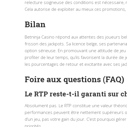
relecture soigneuse des conditions est nécessaire,
Cela autorise de exploiter au mieux ces promotions
Bilan
Betninja Casino répond aux attentes des joueurs belge
frisson des jackpots. Sa licence belge, ses partenar
option sérieuse. En promouvant une attitude de jeu 
profiter de leur temps, qu’ils favorisent la durée de 
les pourcentages de retour et excitante avec ses jac
Foire aux questions (FAQ)
Le RTP reste-t-il garanti sur 
Absolument pas. Le RTP constitue une valeur théori
performances peuvent être nettement supérieurs ou 
d’un jeu, pas votre gain du jour. C’est pourquoi gér
priorités.