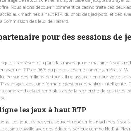
centage de retour (RTP) et la disponibilité de jackpots attrayants.
offre. Nous allons découvrir comment ce casino traite ces deux a
accès aux machines à haut RTP, du choix des jackpots, et des av
e la Commission des Jeux de Hasard.
artenaire pour des sessions de j
orique. Il représente la part des mises qu’une machine à sous red
 jeu avec un RTP de 96% ou plus est estimé comme généreux. Mai
alculée sur des millions de tours. Il ne assure rien pour votre ses
TP avantageux est une forme de gestion de bankroll intelligente. 
sino comprend cela et rend plus aisée la recherche de ces titres, o
use.
igne les jeux à haut RTP
ations. Les joueurs peuvent souvent repérer les machines à sous
 Le casino travaille avec des éditeurs sérieux comme NetEnt, Play’