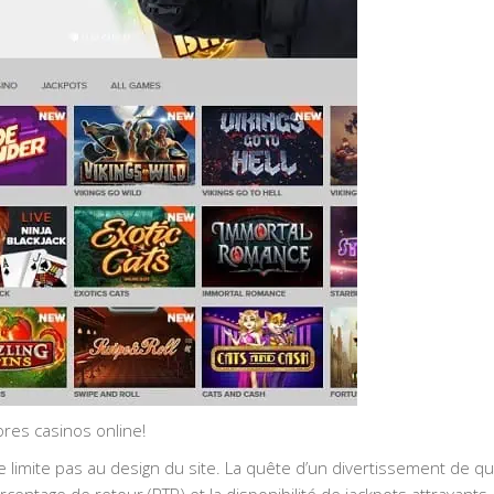
e limite pas au design du site. La quête d’un divertissement de qu