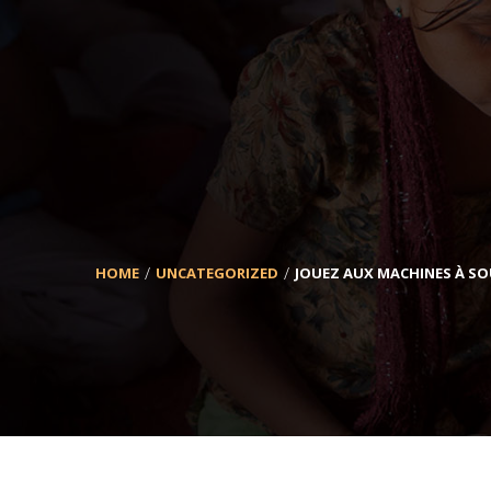
HOME
UNCATEGORIZED
JOUEZ AUX MACHINES À SO