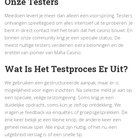
Onze Testers
Meedoen levert je meer dan alleen een voorsprong. Testers
ontvangen speeltegoed om alles intensief uit te proberen. Je
bent in direct contact met het team dat het casino bouwt. En
binnen onze community krijg je een speciale status. De
meest nuttige testers verdienen extra beloningen en de
eretitel van pionier van Mafia Casino.
Wat Is Het Testproces Er Uit?
We gebruiken een gestructureerde aanpak, maar er is
mogelijkheid voor eigen inzichten. Na selectie meld je aan op
een speciale, veilige testomgeving. Soms krijg je een
duidelijke opdracht, soms kun je zelf op ontdekking. We
vragen je feedback via enquêtes of groepsgesprekken. De
ene keer bekijk je een kleine knop, de andere keer een
geheel nieuw spel. Alle input zijn nuttig, of het nu een
uitgebreid verslag is of een snelle tip.