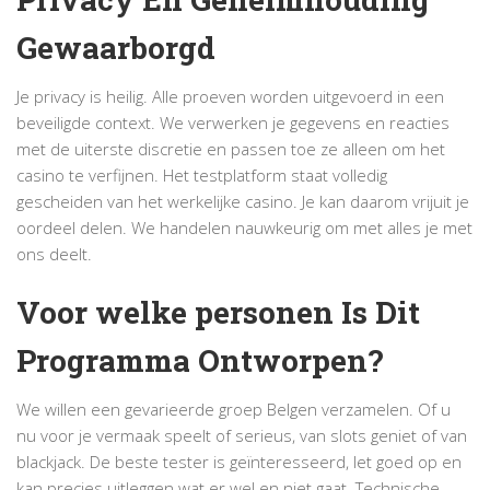
Gewaarborgd
Je privacy is heilig. Alle proeven worden uitgevoerd in een
beveiligde context. We verwerken je gegevens en reacties
met de uiterste discretie en passen toe ze alleen om het
casino te verfijnen. Het testplatform staat volledig
gescheiden van het werkelijke casino. Je kan daarom vrijuit je
oordeel delen. We handelen nauwkeurig om met alles je met
ons deelt.
Voor welke personen Is Dit
Programma Ontworpen?
We willen een gevarieerde groep Belgen verzamelen. Of u
nu voor je vermaak speelt of serieus, van slots geniet of van
blackjack. De beste tester is geïnteresseerd, let goed op en
kan precies uitleggen wat er wel en niet gaat. Technische