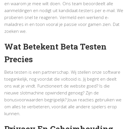
en waarom je mee wilt doen. Ons team beoordeelt alle
aanmeldingen en nodigt uit kandidaat-testers per e-mail. We
proberen snel te reageren. Vermeld een werkend e-
mailadres in en toon vooral je passie voor gamen zien. Dat
zoeken we.
Wat Betekent Beta Testen
Precies
Beta testen is een partnerschap. Wij stellen onze software
toegankelijk, nog voordat die voltooid is. Jij begint en deelt
ons wat je vindt. Functioneert de website goed? Is die
nieuwe slotmachine opwindend genoeg? Zijn de
bonusvoorwaarden begrijpelijk? Jouw reacties gebruiken we
om alles te verbeteren, voordat alle andere spelers erop
kunnen.
Privacy En Geheimhouding