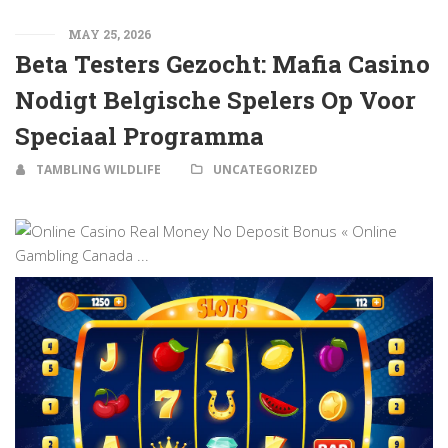
MAY 25, 2026
Beta Testers Gezocht: Mafia Casino
Nodigt Belgische Spelers Op Voor
Speciaal Programma
TAMBLING WILDLIFE
UNCATEGORIZED