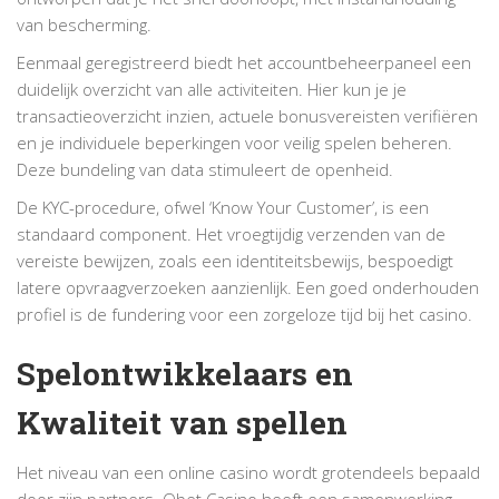
van bescherming.
Eenmaal geregistreerd biedt het accountbeheerpaneel een
duidelijk overzicht van alle activiteiten. Hier kun je je
transactieoverzicht inzien, actuele bonusvereisten verifiëren
en je individuele beperkingen voor veilig spelen beheren.
Deze bundeling van data stimuleert de openheid.
De KYC-procedure, ofwel ‘Know Your Customer’, is een
standaard component. Het vroegtijdig verzenden van de
vereiste bewijzen, zoals een identiteitsbewijs, bespoedigt
latere opvraagverzoeken aanzienlijk. Een goed onderhouden
profiel is de fundering voor een zorgeloze tijd bij het casino.
Spelontwikkelaars en
Kwaliteit van spellen
Het niveau van een online casino wordt grotendeels bepaald