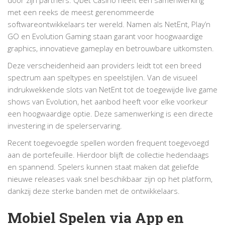
door zijn partners. Qbet Casino heeft een samenwerking
met een reeks de meest gerenommeerde
softwareontwikkelaars ter wereld. Namen als NetEnt, Play’n
GO en Evolution Gaming staan garant voor hoogwaardige
graphics, innovatieve gameplay en betrouwbare uitkomsten.
Deze verscheidenheid aan providers leidt tot een breed
spectrum aan speltypes en speelstijlen. Van de visueel
indrukwekkende slots van NetEnt tot de toegewijde live game
shows van Evolution, het aanbod heeft voor elke voorkeur
een hoogwaardige optie. Deze samenwerking is een directe
investering in de spelerservaring.
Recent toegevoegde spellen worden frequent toegevoegd
aan de portefeuille. Hierdoor blijft de collectie hedendaags
en spannend. Spelers kunnen staat maken dat geliefde
nieuwe releases vaak snel beschikbaar zijn op het platform,
dankzij deze sterke banden met de ontwikkelaars.
Mobiel Spelen via App en