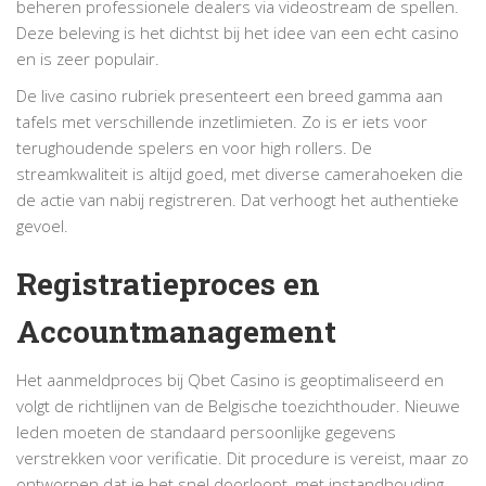
beheren professionele dealers via videostream de spellen.
Deze beleving is het dichtst bij het idee van een echt casino
en is zeer populair.
De live casino rubriek presenteert een breed gamma aan
tafels met verschillende inzetlimieten. Zo is er iets voor
terughoudende spelers en voor high rollers. De
streamkwaliteit is altijd goed, met diverse camerahoeken die
de actie van nabij registreren. Dat verhoogt het authentieke
gevoel.
Registratieproces en
Accountmanagement
Het aanmeldproces bij Qbet Casino is geoptimaliseerd en
volgt de richtlijnen van de Belgische toezichthouder. Nieuwe
leden moeten de standaard persoonlijke gegevens
verstrekken voor verificatie. Dit procedure is vereist, maar zo
ontworpen dat je het snel doorloopt, met instandhouding