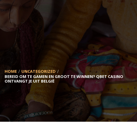
HOME
UNCATEGORIZED
BEREID OM TE GAMEN EN GROOT TE WINNEN? QBET CASINO
ONTVANGT JE UIT BELGIË