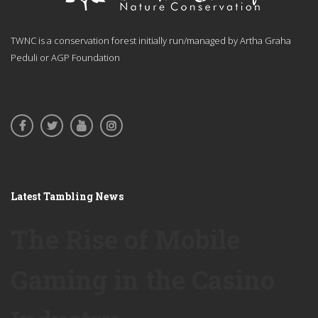
TWNC is a conservation forest initially run/managed by Artha Graha
Peduli or AGP Foundation
Latest Tambling News
The Rise of Mobile
Gaming in the Casino