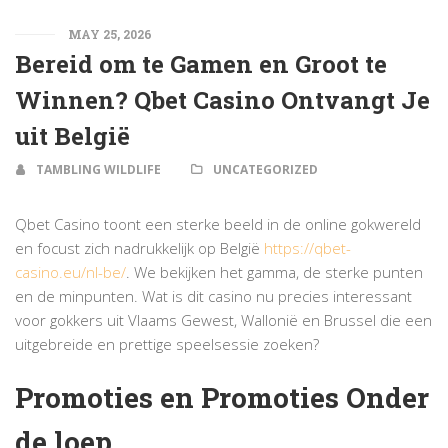
MAY 25, 2026
Bereid om te Gamen en Groot te
Winnen? Qbet Casino Ontvangt Je
uit België
TAMBLING WILDLIFE
UNCATEGORIZED
Qbet Casino toont een sterke beeld in de online gokwereld
en focust zich nadrukkelijk op België
https://qbet-
casino.eu/nl-be/
. We bekijken het gamma, de sterke punten
en de minpunten. Wat is dit casino nu precies interessant
voor gokkers uit Vlaams Gewest, Wallonië en Brussel die een
uitgebreide en prettige speelsessie zoeken?
Promoties en Promoties Onder
de loep