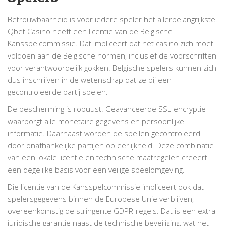
Betrouwbaarheid is voor iedere speler het allerbelangrijkste.
Qbet Casino heeft een licentie van de Belgische
Kansspelcommissie. Dat impliceert dat het casino zich moet
voldoen aan de Belgische normen, inclusief de voorschriften
voor verantwoordelijk gokken. Belgische spelers kunnen zich
dus inschrijven in de wetenschap dat ze bij een
gecontroleerde partij spelen.
De bescherming is robuust. Geavanceerde SSL-encryptie
waarborgt alle monetaire gegevens en persoonlijke
informatie. Daarnaast worden de spellen gecontroleerd
door onafhankelijke partijen op eerlijkheid. Deze combinatie
van een lokale licentie en technische maatregelen creëert
een degelijke basis voor een veilige speelomgeving.
Die licentie van de Kansspelcommissie impliceert ook dat
spelersgegevens binnen de Europese Unie verblijven,
overeenkomstig de stringente GDPR-regels. Dat is een extra
juridische garantie naast de technische beveiliging, wat het