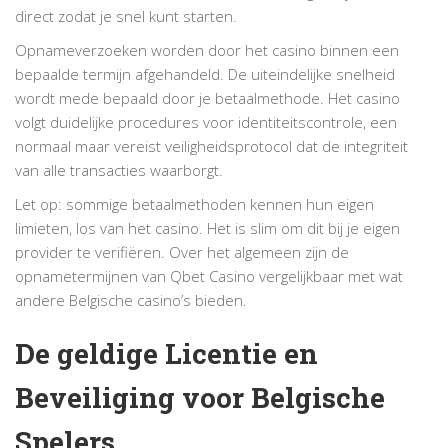
direct zodat je snel kunt starten.
Opnameverzoeken worden door het casino binnen een
bepaalde termijn afgehandeld. De uiteindelijke snelheid
wordt mede bepaald door je betaalmethode. Het casino
volgt duidelijke procedures voor identiteitscontrole, een
normaal maar vereist veiligheidsprotocol dat de integriteit
van alle transacties waarborgt.
Let op: sommige betaalmethoden kennen hun eigen
limieten, los van het casino. Het is slim om dit bij je eigen
provider te verifiëren. Over het algemeen zijn de
opnametermijnen van Qbet Casino vergelijkbaar met wat
andere Belgische casino’s bieden.
De geldige Licentie en
Beveiliging voor Belgische
Spelers