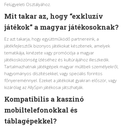
Felügyeleti Osztályához.
Mit takar az, hogy “exkluzív
játékok” a magyar játékosoknak?
Ez azt takarja, hogy együttműködő partnereink, a
játékfejlesztők bizonyos játékokat készítenek, amelyek
tematikája, kinézete vagy promóciója a magyar
játékosközönség ízléséhez és kultúrájához illeszkedik.
Tartalmazhatnak játékgépek magyar múltbeli személyekről,
hagyományos díszítésekkel, vagy speciális forintos
főnyereménnyel. Ezeket a játékokat gyakran először, vagy
kizárólag az AllySpin játékosai játszhatják.
Kompatibilis a kaszinó
mobiltelefonokkal és
táblagépekkel?