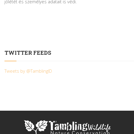
jólétét és személyes adatait is védi.
TWITTER FEEDS
Tweets by @TamblingID