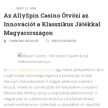
MAY 11, 2026
Az AllySpin Casino Ötvözi az
Innovációt a Klasszikus Játékkal
Magyarországon
TAMBLING WILDLIFE
UNCATEGORIZED
Az
https://aallyspin.com/hu-hu/
egy online játékplatform, ahol
a legfrissebb technológia egyesül a kaszinózás örökké
népszerű klasszikusaival. A magyar játékosok számára
készült, védett és szórakoztató környezetében a modern
felhasználói élmény társul a megszokott játékörömmel. A
magyar piac és a játékosok elvárásai irányítanak minket,
emiatt rendszeresen szélesítjük a választékot, és olyasféle