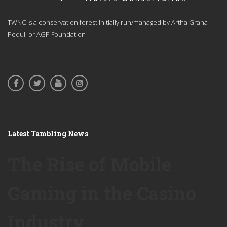
TWNC is a conservation forest initially run/managed by Artha Graha
Peduli or AGP Foundation
Latest Tambling News
The Rise of Mobile
Gaming in the Casino
Industry