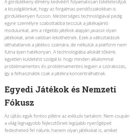
A gördülékeny élmény kedvéért folyamatosan tökéletesítjük
a kiszolgálóinkat, hogy az forgalmas peridőszakokban is
gördülékenyen fusson. Mesterséges technológiával pedig
egyre személyre szabottabbá tesszük a játékajánló
modulunkat, ami a régebbi játékok alapján javasol olyan
játékokat, amik valóban leköthetnek. Ezek a változtatások
láthatatlanok a játékos számára, de nélkülük a platform nem
futna ilyen hatékonyan. A technológiába allokált tőkénk
egyetlen küldetést szolgál ki: hogy minden alkalommal
problémamentes és problémamentes legyen a szórakozás,
így a felhasználók csak a játékra koncentrálhatnak.
Egyedi Játékok és Nemzeti
Fókusz
Az újítás egyik fontos pillére az exkluzív tartalom. Nem csupán
a világ legnagyobb fejlesztőinek legújabb nyerőgépeit
fedezheted fel nálunk, hanem olyan játékokat is, amiket