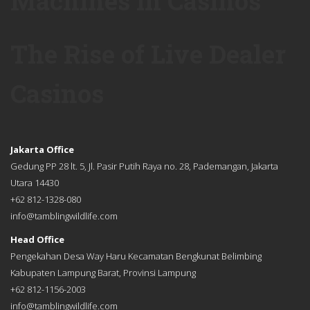
Machines in Casinos
The Rise of Live Dealer
Casinos
Jakarta Office
Gedung PP 28 lt. 5, Jl. Pasir Putih Raya no. 28, Pademangan, Jakarta
Utara 14430
+62 812-1328-080
info@tamblingwildlife.com
Head Office
Pengekahan Desa Way Haru Kecamatan Bengkunat Belimbing
Kabupaten Lampung Barat, Provinsi Lampung
+62 812-1156-2003
info@tamblingwildlife.com