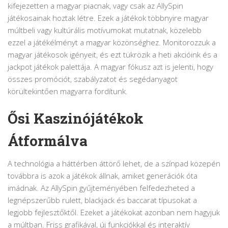
kifejezetten a magyar piacnak, vagy csak az AllySpin
játékosainak hoztak létre. Ezek a játékok többnyire magyar
múltbeli vagy kultúrális motívumokat mutatnak, közelebb
ezzel a játékélményt a magyar közönséghez. Monitorozzuk a
magyar játékosok igényeit, és ezt tükrözik a heti akcióink és a
jackpot játékok palettája. A magyar fókusz azt is jelenti, hogy
összes promóciót, szabályzatot és segédanyagot
körültekintően magyarra fordítunk.
Ősi Kaszinójátékok
Átformálva
A technológia a háttérben áttörő lehet, de a színpad közepén
továbbra is azok a játékok állnak, amiket generációk óta
imádnak. Az AllySpin gyűjteményében felfedezheted a
legnépszerűbb rulett, blackjack és baccarat típusokat a
legjobb fejlesztőktől. Ezeket a játékokat azonban nem hagyjuk
a múltban. Friss grafikával, új funkciókkal és interaktív