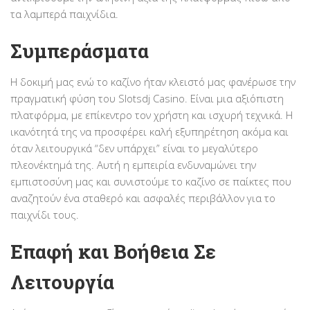
τα λαμπερά παιχνίδια.
Συμπεράσματα
Η δοκιμή μας ενώ το καζίνο ήταν κλειστό μας φανέρωσε την
πραγματική φύση του Slotsdj Casino. Είναι μια αξιόπιστη
πλατφόρμα, με επίκεντρο τον χρήστη και ισχυρή τεχνικά. Η
ικανότητά της να προσφέρει καλή εξυπηρέτηση ακόμα και
όταν λειτουργικά “δεν υπάρχει” είναι το μεγαλύτερο
πλεονέκτημά της. Αυτή η εμπειρία ενδυναμώνει την
εμπιστοσύνη μας και συνιστούμε το καζίνο σε παίκτες που
αναζητούν ένα σταθερό και ασφαλές περιβάλλον για το
παιχνίδι τους.
Επαφή και Βοήθεια Σε
Λειτουργία