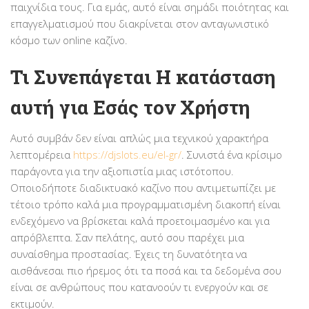
παιχνίδια τους. Για εμάς, αυτό είναι σημάδι ποιότητας και
επαγγελματισμού που διακρίνεται στον ανταγωνιστικό
κόσμο των online καζίνο.
Τι Συνεπάγεται Η κατάσταση
αυτή για Εσάς τον Χρήστη
Αυτό συμβάν δεν είναι απλώς μια τεχνικού χαρακτήρα
λεπτομέρεια
https://djslots.eu/el-gr/
. Συνιστά ένα κρίσιμο
παράγοντα για την αξιοπιστία μιας ιστότοπου.
Οποιοδήποτε διαδικτυακό καζίνο που αντιμετωπίζει με
τέτοιο τρόπο καλά μια προγραμματισμένη διακοπή είναι
ενδεχόμενο να βρίσκεται καλά προετοιμασμένο και για
απρόβλεπτα. Σαν πελάτης, αυτό σου παρέχει μια
συναίσθημα προστασίας. Έχεις τη δυνατότητα να
αισθάνεσαι πιο ήρεμος ότι τα ποσά και τα δεδομένα σου
είναι σε ανθρώπους που κατανοούν τι ενεργούν και σε
εκτιμούν.