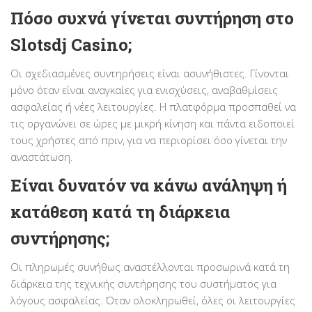
Πόσο συχνά γίνεται συντήρηση στο
Slotsdj Casino;
Οι σχεδιασμένες συντηρήσεις είναι ασυνήθιστες. Γίνονται
μόνο όταν είναι αναγκαίες για ενισχύσεις, αναβαθμίσεις
ασφαλείας ή νέες λειτουργίες. Η πλατφόρμα προσπαθεί να
τις οργανώνει σε ώρες με μικρή κίνηση και πάντα ειδοποιεί
τους χρήστες από πριν, για να περιορίσει όσο γίνεται την
αναστάτωση.
Είναι δυνατόν να κάνω ανάληψη ή
κατάθεση κατά τη διάρκεια
συντήρησης;
Οι πληρωμές συνήθως αναστέλλονται προσωρινά κατά τη
διάρκεια της τεχνικής συντήρησης του συστήματος για
λόγους ασφαλείας. Όταν ολοκληρωθεί, όλες οι λειτουργίες