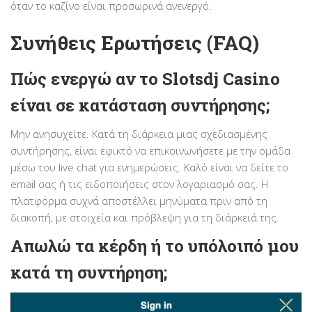
όταν το καζίνο είναι προσωρινά ανενεργό.
Συνήθεις Ερωτήσεις (FAQ)
Πώς ενεργώ αν το Slotsdj Casino
είναι σε κατάσταση συντήρησης;
Μην ανησυχείτε. Κατά τη διάρκεια μιας σχεδιασμένης
συντήρησης, είναι εφικτό να επικοινωνήσετε με την ομάδα
μέσω του live chat για ενημερώσεις. Καλό είναι να δείτε το
email σας ή τις ειδοποιήσεις στον λογαριασμό σας. Η
πλατφόρμα συχνά αποστέλλει μηνύματα πριν από τη
διακοπή, με στοιχεία και πρόβλεψη για τη διάρκειά της.
Απωλώ τα κέρδη ή το υπόλοιπό μου
κατά τη συντήρηση;