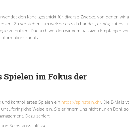
verwendet den Kanal geschickt für diverse Zwecke, von denen wir a
grenzen. Zu verstehen, um welche es sich handelt, ermöglicht es un
ategie zu nutzen. Dadurch werden wir vom passiven Empfänger vo
Informationskanals.
 Spielen im Fokus der
s und kontrolliertes Spielen ein
https://spinstein.ch/
. Die E-Mails 
 unaufdringliche Weise ein. Sie erinnern uns nicht nur an Boni, s
rmanagement. Dazu zählen:
n und Selbstausschlüsse.