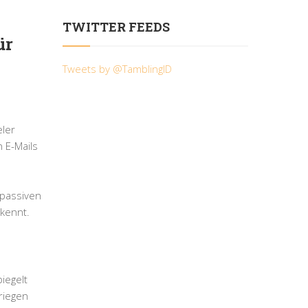
TWITTER FEEDS
ür
Tweets by @TamblingID
eler
 E-Mails
 passiven
 kennt.
iegelt
kriegen