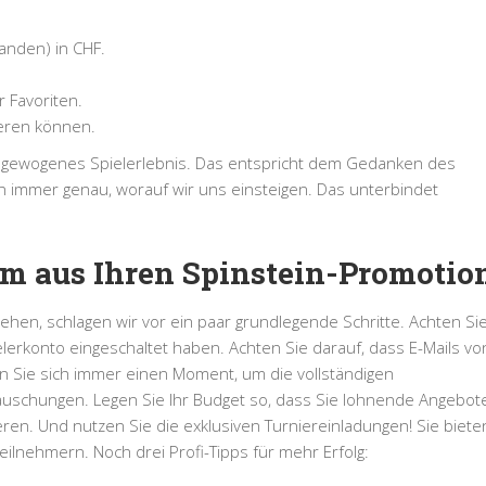
anden) in CHF.
r Favoriten.
ieren können.
ausgewogenes Spielerlebnis. Das entspricht dem Gedanken des
n immer genau, worauf wir uns einsteigen. Das unterbindet
m aus Ihren Spinstein-Promotio
hen, schlagen wir vor ein paar grundlegende Schritte. Achten Si
elerkonto eingeschaltet haben. Achten Sie darauf, dass E-Mails vo
 Sie sich immer einen Moment, um die vollständigen
äuschungen. Legen Sie Ihr Budget so, dass Sie lohnende Angebot
ren. Und nutzen Sie die exklusiven Turniereinladungen! Sie biete
ilnehmern. Noch drei Profi-Tipps für mehr Erfolg: