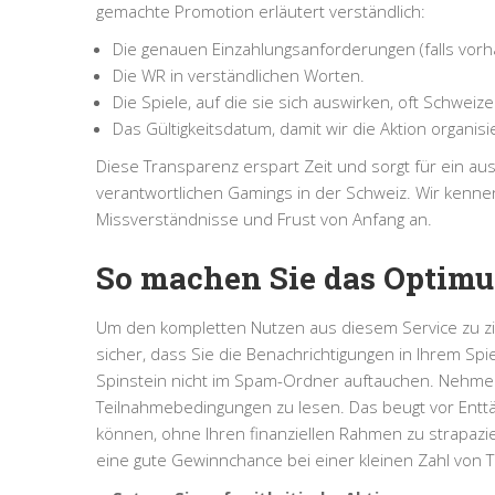
gemachte Promotion erläutert verständlich:
Die genauen Einzahlungsanforderungen (falls vorh
Die WR in verständlichen Worten.
Die Spiele, auf die sie sich auswirken, oft Schweize
Das Gültigkeitsdatum, damit wir die Aktion organis
Diese Transparenz erspart Zeit und sorgt für ein 
verantwortlichen Gamings in der Schweiz. Wir kenne
Missverständnisse und Frust von Anfang an.
So machen Sie das Optimu
Um den kompletten Nutzen aus diesem Service zu zie
sicher, dass Sie die Benachrichtigungen in Ihrem Spi
Spinstein nicht im Spam-Ordner auftauchen. Nehmen
Teilnahmebedingungen zu lesen. Das beugt vor Entt
können, ohne Ihren finanziellen Rahmen zu strapazie
eine gute Gewinnchance bei einer kleinen Zahl von Te