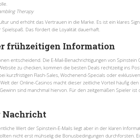
lle.
mbling Therapy
ultur und erhöht das Vertrauen in die Marke. Es ist ein klares Sign
 Spielspaß. Das fördert die Loyalität dauerhaft.
der frühzeitigen Information
tionen entscheidend. Die E-Mail-Benachrichtigungen von Spinstein 
 Website zu checken, kommen die besten Deals rechtzeitig ins Pos
 bei kurzfristigen Flash-Sales, Wochenend-Specials oder exklusive
Welt der Online-Casinos macht dieser zeitliche Vorteil häufig den
Gewinn sind manchmal hiervon. Für den zeitgemäßen Spieler ist 
r Nachricht
tliche Wert der Spinstein-E-Mails liegt aber in der klaren Informat
r sollten nicht erst mühselig die Bonusbedingungen durchforsten. E