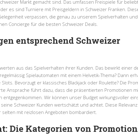
Schweizer Markt gemacht sind. Das umfassen Freispiele für belieb
er es sind Turniere mit Preisgeldern in Schweizer Franken. Dies
ve Gelegenheit verpassen, die genau zu unserem Spielverhalten un
chen Concierge für die besten Schweizer Deals.
ügen entsprechend Schweizer
werten aus das Spielverhalten ihrer Kunden. Das bewirkt einer d
e regelmässig Spielautomaten mit einem Helvetik-Thema? Dann erhä
 Slots. Bevorzugt er klassisches Blackjack oder Roulette? Die Pro
te Ansprache führt dazu, dass die präsentierten Promotionen mi
en entgegenkommen. Wir können unser Budget wirkungsvoller ein
no seine Schweizer Kunden wertschätzt und achtet. Diese Relevanz
r selten mit reizlosen Angeboten bombardiert.
ht: Die Kategorien von Promotion