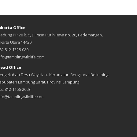
akarta Office
edung PP 28 lt. 5, Jl. Pasir Putih Raya no. 28, Pademangan,
akarta Utara 14430
62 812-1328-080
nfo@tamblingwildlife.com
ead Office
engekahan Desa Way Haru Kecamatan Bengkunat Belimbing
abupaten Lampung Barat, Provinsi Lampung
62 812-1156-2003
nfo@tamblingwildlife.com