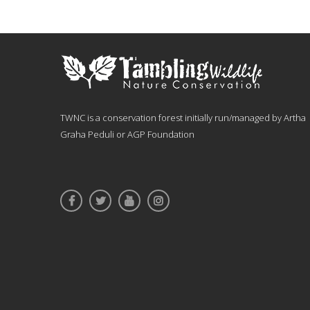
TWNC is a conservation forest initially run/managed by Artha
Graha Peduli or AGP Foundation