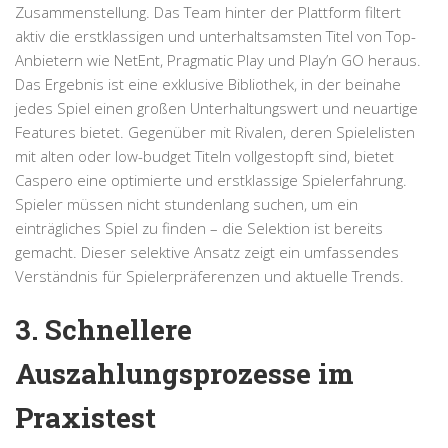
Zusammenstellung. Das Team hinter der Plattform filtert
aktiv die erstklassigen und unterhaltsamsten Titel von Top-
Anbietern wie NetEnt, Pragmatic Play und Play’n GO heraus.
Das Ergebnis ist eine exklusive Bibliothek, in der beinahe
jedes Spiel einen großen Unterhaltungswert und neuartige
Features bietet. Gegenüber mit Rivalen, deren Spielelisten
mit alten oder low-budget Titeln vollgestopft sind, bietet
Caspero eine optimierte und erstklassige Spielerfahrung.
Spieler müssen nicht stundenlang suchen, um ein
einträgliches Spiel zu finden – die Selektion ist bereits
gemacht. Dieser selektive Ansatz zeigt ein umfassendes
Verständnis für Spielerpräferenzen und aktuelle Trends.
3. Schnellere
Auszahlungsprozesse im
Praxistest