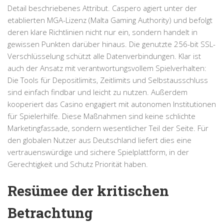
Detail beschriebenes Attribut. Caspero agiert unter der
etablierten MGA-Lizenz (Malta Gaming Authority) und befolgt
deren klare Richtlinien nicht nur ein, sondern handelt in
gewissen Punkten darüber hinaus. Die genutzte 256-bit SSL-
Verschlüsselung schützt alle Datenverbindungen. Klar ist
auch der Ansatz mit verantwortungsvollem Spielverhalten:
Die Tools für Depositlimits, Zeitlimits und Selbstausschluss
sind einfach findbar und leicht zu nutzen. Außerdem
kooperiert das Casino engagiert mit autonomen Institutionen
für Spielerhilfe. Diese Maßnahmen sind keine schlichte
Marketingfassade, sondern wesentlicher Teil der Seite. Für
den globalen Nutzer aus Deutschland liefert dies eine
vertrauenswürdige und sichere Spielplattform, in der
Gerechtigkeit und Schutz Priorität haben.
Resümee der kritischen
Betrachtung