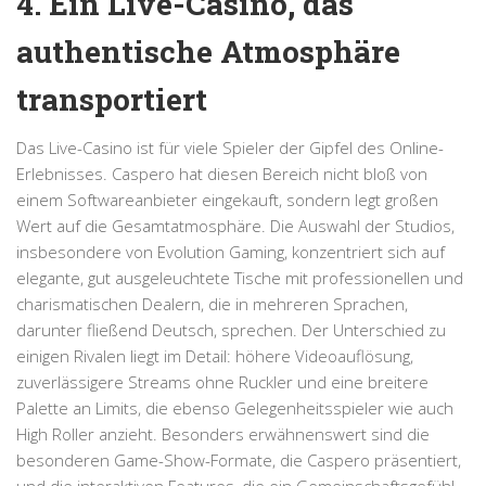
4. Ein Live-Casino, das
authentische Atmosphäre
transportiert
Das Live-Casino ist für viele Spieler der Gipfel des Online-
Erlebnisses. Caspero hat diesen Bereich nicht bloß von
einem Softwareanbieter eingekauft, sondern legt großen
Wert auf die Gesamtatmosphäre. Die Auswahl der Studios,
insbesondere von Evolution Gaming, konzentriert sich auf
elegante, gut ausgeleuchtete Tische mit professionellen und
charismatischen Dealern, die in mehreren Sprachen,
darunter fließend Deutsch, sprechen. Der Unterschied zu
einigen Rivalen liegt im Detail: höhere Videoauflösung,
zuverlässigere Streams ohne Ruckler und eine breitere
Palette an Limits, die ebenso Gelegenheitsspieler wie auch
High Roller anzieht. Besonders erwähnenswert sind die
besonderen Game-Show-Formate, die Caspero präsentiert,