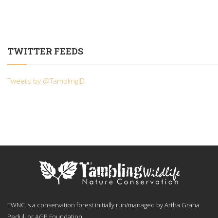
TWITTER FEEDS
Tweets by @TamblingID
TWNC is a conservation forest initially run/managed by Artha Graha
Peduli or AGP Foundation