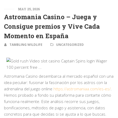
MAY 25, 2026
Astromania Casino – Juega y
Consigue premios y Vive Cada
Momento en España
TAMBLING WILDLIFE
UNCATEGORIZED
Astromania Casino desembarca al mercado español con una
idea peculiar: fusionar la fascinación por los astros con la
adrenalina del juego online
https://astromaniaa.com/es-es/
.
Hemos probado a fondo su plataforma para contarte cómo
funciona realmente. Este análisis recorre sus juegos,
bonificaciones, métodos de pago y asistencia, con datos
concretos para que decidas si se ajusta a lo que buscas.