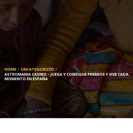
HOME
UNCATEGORIZED
ASTROMANIA CASINO – JUEGA Y CONSIGUE PREMIOS Y VIVE CADA
MOMENTO EN ESPAÑA