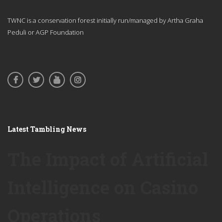
TWNC is a conservation forest initially run/managed by Artha Graha
Peduli or AGP Foundation
Latest Tambling News
The Impact of Artificial
Intelligence on Casino
Operations