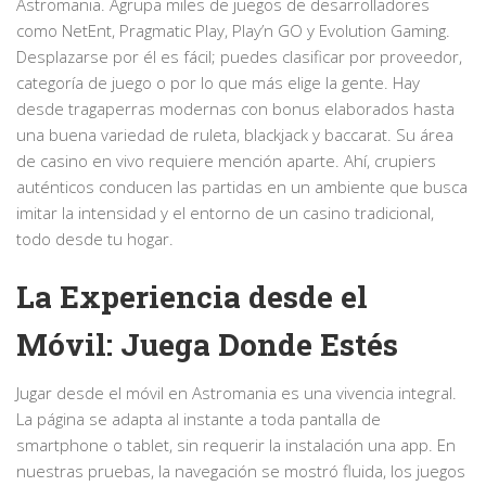
Astromania. Agrupa miles de juegos de desarrolladores
como NetEnt, Pragmatic Play, Play’n GO y Evolution Gaming.
Desplazarse por él es fácil; puedes clasificar por proveedor,
categoría de juego o por lo que más elige la gente. Hay
desde tragaperras modernas con bonus elaborados hasta
una buena variedad de ruleta, blackjack y baccarat. Su área
de casino en vivo requiere mención aparte. Ahí, crupiers
auténticos conducen las partidas en un ambiente que busca
imitar la intensidad y el entorno de un casino tradicional,
todo desde tu hogar.
La Experiencia desde el
Móvil: Juega Donde Estés
Jugar desde el móvil en Astromania es una vivencia integral.
La página se adapta al instante a toda pantalla de
smartphone o tablet, sin requerir la instalación una app. En
nuestras pruebas, la navegación se mostró fluida, los juegos