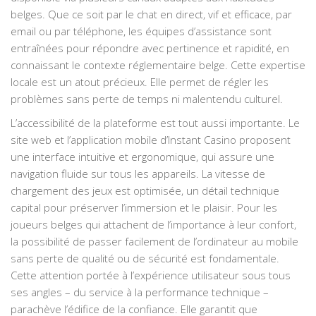
belges. Que ce soit par le chat en direct, vif et efficace, par
email ou par téléphone, les équipes d’assistance sont
entraînées pour répondre avec pertinence et rapidité, en
connaissant le contexte réglementaire belge. Cette expertise
locale est un atout précieux. Elle permet de régler les
problèmes sans perte de temps ni malentendu culturel.
L’accessibilité de la plateforme est tout aussi importante. Le
site web et l’application mobile d’Instant Casino proposent
une interface intuitive et ergonomique, qui assure une
navigation fluide sur tous les appareils. La vitesse de
chargement des jeux est optimisée, un détail technique
capital pour préserver l’immersion et le plaisir. Pour les
joueurs belges qui attachent de l’importance à leur confort,
la possibilité de passer facilement de l’ordinateur au mobile
sans perte de qualité ou de sécurité est fondamentale.
Cette attention portée à l’expérience utilisateur sous tous
ses angles – du service à la performance technique –
parachève l’édifice de la confiance. Elle garantit que