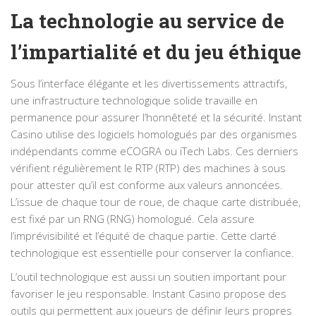
La technologie au service de
l’impartialité et du jeu éthique
Sous l’interface élégante et les divertissements attractifs,
une infrastructure technologique solide travaille en
permanence pour assurer l’honnêteté et la sécurité. Instant
Casino utilise des logiciels homologués par des organismes
indépendants comme eCOGRA ou iTech Labs. Ces derniers
vérifient régulièrement le RTP (RTP) des machines à sous
pour attester qu’il est conforme aux valeurs annoncées.
L’issue de chaque tour de roue, de chaque carte distribuée,
est fixé par un RNG (RNG) homologué. Cela assure
l’imprévisibilité et l’équité de chaque partie. Cette clarté
technologique est essentielle pour conserver la confiance.
L’outil technologique est aussi un soutien important pour
favoriser le jeu responsable. Instant Casino propose des
outils qui permettent aux joueurs de définir leurs propres