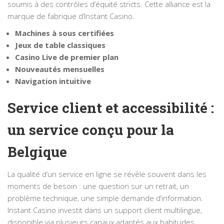
soumis à des contrôles d’équité stricts. Cette alliance est la
marque de fabrique d’Instant Casino.
Machines à sous certifiées
Jeux de table classiques
Casino Live de premier plan
Nouveautés mensuelles
Navigation intuitive
Service client et accessibilité :
un service conçu pour la
Belgique
La qualité d’un service en ligne se révèle souvent dans les
moments de besoin : une question sur un retrait, un
problème technique, une simple demande d’information.
Instant Casino investit dans un support client multilingue,
disponible via plusieurs canaux adaptés aux habitudes