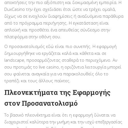
αποκτήσεις την πιο αξιόπιστη και δοκιμασμένη εμπειρία. Η
DuxCasino την έχει σχεδιάσει έτσι ώστε να τρέχει ομαλά,
δίχως να σε ενοχλούν διαφημίσεις ή αναδυόμενα παράθυρα
από το πρόγραμμα περιήγησης. Η εγκατάσταση είναι
απλοϊκή και προσθέτει ένα απευθείας σύνδεσμο στην
πλατφόρμα στην οθόνη σου.
Ο προσανατολισμός εδώ είναι πιο συνεπής. Η εφαρμογή
δημιουργήθηκε να εργάζεται καλά και κάθετα και σε
landscape, προσαρμόζοντας σταθερά το περιεχόμενο. Αν
σου προτιμάς το live casino, η οριζόντια λειτουργία μπορεί
σου φαίνεται αναγκαία για να παρακολουθείς όλο το
τραπέζι και τους άλλους παίκτες.
Πλεονεκτήματα της Εφαρμογής
στον Προσανατολισμό
Το βασικό πλεονέκτημα είναι ότι η εφαρμογή δύναται να
διαχειριστεί καλύτερα την μνήμη και την ισχύ επεξεργασίας