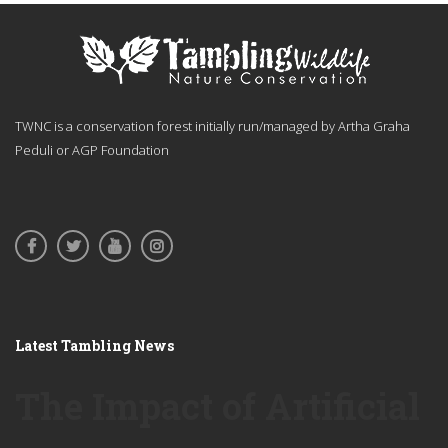
TWNC is a conservation forest initially run/managed by Artha Graha
Peduli or AGP Foundation
Latest Tambling News
The Impact of Artificial