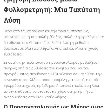
Φυλλομετρητή: Μια Ταχύτατη
Λύση
Πέρα από την εφαρμογή και την mobile ιστοσελίδα,
υφίσταται και η πιο απλή μέθοδος: απλά πληκτρολόγησε τη
διεύθυνση στο Chrome ή το Safari. Αυτή η μέθοδος
δουλεύει σε όλα τα τηλέφωνα, Android και iPhone, χωρίς
εξαιρέσεις.
Σε αυτήν την περίπτωση, ο προσανατολισμός ρυθμίζεται
πλήρως από τις ρυθμίσεις του κινητού σου και του
προγράμματος περιήγησης. Η DuxCasino σου σερβίρει την
κανονική ιστοσελίδα, προσαρμοσμένη για κινητά, η οποία
εφαρμόζεται χωρίς πρόβλημα. Αποτελεί η καλύτερη λύση
αν δεν επιθυμείς να δεσμεύσεις χώρο στη μνήμη ή να
ακολουθήσεις από διαδικασία λήψης.
Ο Προσανατολισμός ως Μέρος μιας