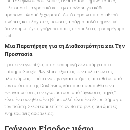
του τηλεφώνου σου. Καθώς είναι τοποθετημένη τοπικά,
τελειοποιεί τα γραφικά και την απόδοση για κάθε
προσανατολισμό ξεχωριστά. Αυτό σημαίνει πιο σταθερές
κινήσεις και ελάχιστες παύσεις, πράγμα πολύ σημαντικό
όταν συμμετέχεις γρήγορα, όπως σε ρουλέτες ή σε γρήγορα
slot.
Μια Παρατήρηση για τη Διαθεσιμότητα και Την
Προστασία
Πρέπει να γνωρίζεις ότι η εφαρμογή δεν υπάρχει στο
επίσημο Google Play Store εξαιτίας των πολιτικών της
πλατφόρμας. Πρέπει να την εγκαταστήσεις απευθείας από
τον ιστότοπο της DuxCasino, κάτι που προϋποθέτει να
ενεργοποιήσεις την εγκατάσταση από “άγνωστες πηγές”.
Είναι ένα συνηθισμένο βήμα, αλλά είναι ένα έξτρα βήμα για
τον παίκτη. Σκέφτεσαι επίσης αν θα παίρνεις αυτόματες
ενημερώσεις ασφαλείας.
Γρήγορη Είσοδος μέσω