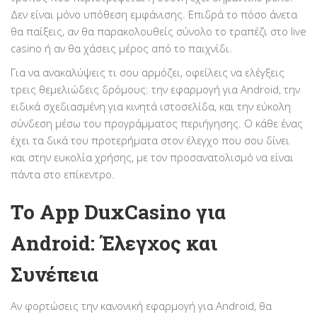
Δεν είναι μόνο υπόθεση εμφάνισης. Επιδρά το πόσο άνετα
θα παίξεις, αν θα παρακολουθείς σύνολο το τραπέζι στο live
casino ή αν θα χάσεις μέρος από το παιχνίδι.
Για να ανακαλύψεις τι σου αρμόζει, οφείλεις να ελέγξεις
τρεις θεμελιώδεις δρόμους: την εφαρμογή για Android, την
ειδικά σχεδιασμένη για κινητά ιστοσελίδα, και την εύκολη
σύνδεση μέσω του προγράμματος περιήγησης. Ο κάθε ένας
έχει τα δικά του προτερήματα στον έλεγχο που σου δίνει
και στην ευκολία χρήσης, με τον προσανατολισμό να είναι
πάντα στο επίκεντρο.
Το App DuxCasino για
Android: Έλεγχος και
Συνέπεια
Αν φορτώσεις την κανονική εφαρμογή για Android, θα