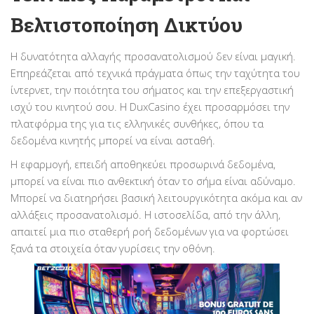
Βελτιστοποίηση Δικτύου
Η δυνατότητα αλλαγής προσανατολισμού δεν είναι μαγική.
Επηρεάζεται από τεχνικά πράγματα όπως την ταχύτητα του
ίντερνετ, την ποιότητα του σήματος και την επεξεργαστική
ισχύ του κινητού σου. Η DuxCasino έχει προσαρμόσει την
πλατφόρμα της για τις ελληνικές συνθήκες, όπου τα
δεδομένα κινητής μπορεί να είναι ασταθή.
Η εφαρμογή, επειδή αποθηκεύει προσωρινά δεδομένα,
μπορεί να είναι πιο ανθεκτική όταν το σήμα είναι αδύναμο.
Μπορεί να διατηρήσει βασική λειτουργικότητα ακόμα και αν
αλλάξεις προσανατολισμό. Η ιστοσελίδα, από την άλλη,
απαιτεί μια πιο σταθερή ροή δεδομένων για να φορτώσει
ξανά τα στοιχεία όταν γυρίσεις την οθόνη.