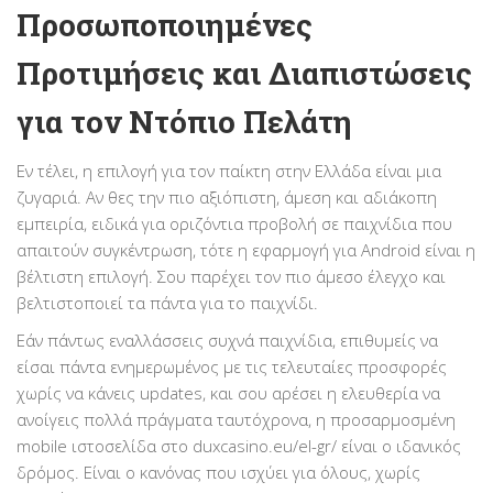
Προσωποποιημένες
Προτιμήσεις και Διαπιστώσεις
για τον Ντόπιο Πελάτη
Εν τέλει, η επιλογή για τον παίκτη στην Ελλάδα είναι μια
ζυγαριά. Αν θες την πιο αξιόπιστη, άμεση και αδιάκοπη
εμπειρία, ειδικά για οριζόντια προβολή σε παιχνίδια που
απαιτούν συγκέντρωση, τότε η εφαρμογή για Android είναι η
βέλτιστη επιλογή. Σου παρέχει τον πιο άμεσο έλεγχο και
βελτιστοποιεί τα πάντα για το παιχνίδι.
Εάν πάντως εναλλάσσεις συχνά παιχνίδια, επιθυμείς να
είσαι πάντα ενημερωμένος με τις τελευταίες προσφορές
χωρίς να κάνεις updates, και σου αρέσει η ελευθερία να
ανοίγεις πολλά πράγματα ταυτόχρονα, η προσαρμοσμένη
mobile ιστοσελίδα στο duxcasino.eu/el-gr/ είναι ο ιδανικός
δρόμος. Είναι ο κανόνας που ισχύει για όλους, χωρίς