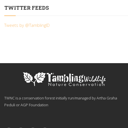
TWITTER FEEDS
Tweets by @TamblingID
TWNC is a conservation forest initially run/managed by Artha Graha
Peduli or AGP Foundation