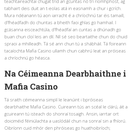
teachtaireachtaí chugat tríd an gcuntas nó trí ríomhphost, ag
tabhairt deis duit an t-eolas atá in easnamh a chur i gcrích.
Mura ndéanann tú aon iarracht é a chríochnú tar éis tamaill,
d’fhéadfadh do chuntas a bheith faoi ghlas go hamhail. I
gcásanna eisceachtúla, d’fhéadfaí an cuntas a dhúnadh go
buan chun cloí leis an dlí. Níl sé seo beartaithe chun do chuid
spraoi a mhilleadh. Tá sé ann chun tú a shábháil. Tá foireann
tacaíochta Mafia Casino ullamh chun cabhrú leat an próiseas
a chríochnú go héasca.
Na Céimeanna Dearbhaithne i
Mafia Casino
Tá sraith céimeanna simplí le leanúint i bpróiseas
dearbhaithe Mafia Casino. Cuireann tús an scéal le clárú, áit a
gcuireann tú isteach do shonraí tosaigh. Ansin, iarrtar ort
doiciméid féiniúlachta a uaslódáil chun na sonraí sin a fhíorú.
Oibríonn cuid mhór den phróiseas go huathoibríoch;