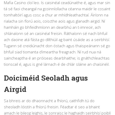
Mafia Casino cloí leo. Is caisinéal ceadúnaithe é, agus mar sin
tá sé faoi cheangal na gcoinníollacha céanna maidir le cosaint
tomhaltóirí agus cosc a chur ar mhídhleathachtaí. Áiríonn na
rialacha sin fíorú aois, coiscthe aois agus glanadh airgid. Ní
hamháin go bhfeidhmíonn an dearbhú an t-imreoir, ach
shlánaíonn sé an caisinéal freisin. Ráthaíonn sé nach bhfuil
ach daoine atá fásta go dlíthiúil ag baint úsáide as a seirbhísí.
Tugann sé creidiúnacht don óstach agus thaispeánann sé go
bhfuil siad tiomanta d’imeartha freagrach. Ní rud nua ná
saincheaptha é an próiseas dearbhaithe; is gnáthchleachtas
tionscail é, agus is gné lárnach é de chlár sláine an chaisinéil.
Doiciméid Seoladh agus
Airgid
Sa bhreis ar do dhaonnacht a fhíorú, caithfidh tú do
sheoladh lóistín a fhíorú freisin. Féadtar é seo a bhaint
amach le bileog leighis, le sonraisc le haghaidh seirbhísí poiblí