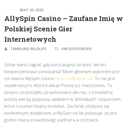
MAY 25, 2026
AllySpin Casino – Zaufane Imię w
Polskiej Scenie Gier
Internetowych
TAMBLING WILDLIFE
UNCATEGORIZED
Gdzie warto zagrać, gdy poszukujesz wrażeń, ale też
bezpieczeństwa i poważania? Moim głównym wyborem jest
od dawna AllySpin Casino
https://allyspinn.pl/
. To nie jest
zwykłe kasyno, która traktuje Polskę po macoszemu. To
kasyno od początku projektowano dla nas, z kompletną
polską wersją językową, wpłatami w złotówkach i wsparciem,
które rozumie lokalny kontekst. Zaufanie zdobywa się
konkretnymi działaniami, a AllySpin od lat pokazuje, że jest
godne miana prawdziwego partnera w rozrywce.