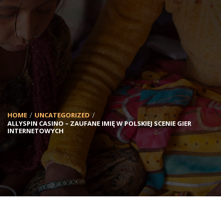
HOME
UNCATEGORIZED
ALLYSPIN CASINO – ZAUFANE IMIĘ W POLSKIEJ SCENIE GIER
INTERNETOWYCH