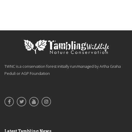
TWNC is a conservation forest initially run/managed by Artha Graha
Peduli or AGP Foundation
Latest Tambling News