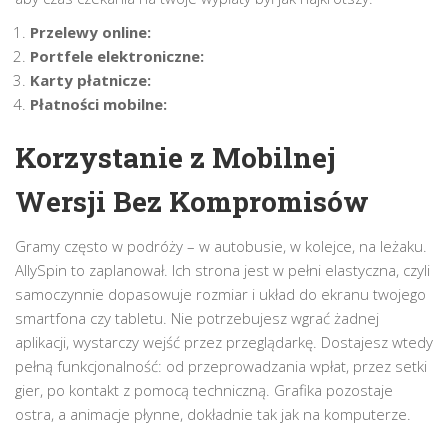
Przelewy online:
Portfele elektroniczne:
Karty płatnicze:
Płatności mobilne:
Korzystanie z Mobilnej
Wersji Bez Kompromisów
Gramy często w podróży – w autobusie, w kolejce, na leżaku.
AllySpin to zaplanował. Ich strona jest w pełni elastyczna, czyli
samoczynnie dopasowuje rozmiar i układ do ekranu twojego
smartfona czy tabletu. Nie potrzebujesz wgrać żadnej
aplikacji, wystarczy wejść przez przeglądarkę. Dostajesz wtedy
pełną funkcjonalność: od przeprowadzania wpłat, przez setki
gier, po kontakt z pomocą techniczną. Grafika pozostaje
ostra, a animacje płynne, dokładnie tak jak na komputerze.