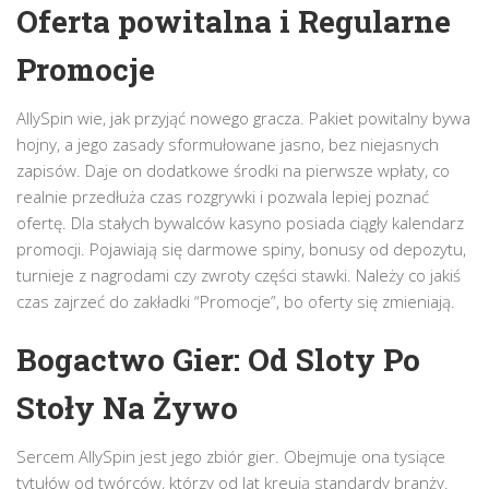
Oferta powitalna i Regularne
Promocje
AllySpin wie, jak przyjąć nowego gracza. Pakiet powitalny bywa
hojny, a jego zasady sformułowane jasno, bez niejasnych
zapisów. Daje on dodatkowe środki na pierwsze wpłaty, co
realnie przedłuża czas rozgrywki i pozwala lepiej poznać
ofertę. Dla stałych bywalców kasyno posiada ciągły kalendarz
promocji. Pojawiają się darmowe spiny, bonusy od depozytu,
turnieje z nagrodami czy zwroty części stawki. Należy co jakiś
czas zajrzeć do zakładki “Promocje”, bo oferty się zmieniają.
Bogactwo Gier: Od Sloty Po
Stoły Na Żywo
Sercem AllySpin jest jego zbiór gier. Obejmuje ona tysiące
tytułów od twórców, którzy od lat kreują standardy branży.