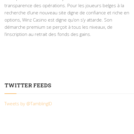
transparence des opérations. Pour les joueurs belges à la
recherche d’une nouveau site digne de confiance et riche en
options, Winz Casino est digne qu’on s’y attarde. Son
démarche premium se perçoit à tous les niveaux, de
l’inscription au retrait des fonds des gains.
TWITTER FEEDS
Tweets by @TamblingID