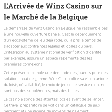
L’Arrivée de Winz Casino sur
le Marché de la Belgique
Le démarrage de Winz Casino en Belgique ne ressemble pas
à une nouvelle ouverture banale. C’est le débarquement
d’un écosystème de jeu déjà rodé, qui a pris le temps de
s’adapter aux contraintes légales et locales du pays.
L’intégration au système national de vérification d’identité,
par exemple, assure un espace réglementé dès les
premières connexions.
Cette présence comble une demande des joueurs pour des
solutions haut de gamme. Winz Casino offre sa vision unique
du loisir, où la fiabilité, le choix de jeux et le service client ne
sont pas des suppléments, mais des bases.
Le casino a sondé des attentes locales avant de se lancer.
Ce travail préparatoire se voit dans un catalogue de jeux
pertinent et une gamme de moyens de paiement