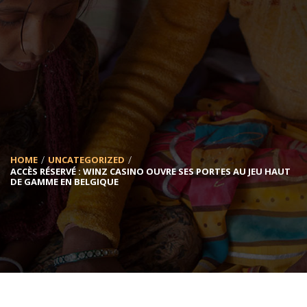
HOME
UNCATEGORIZED
ACCÈS RÉSERVÉ : WINZ CASINO OUVRE SES PORTES AU JEU HAUT
DE GAMME EN BELGIQUE