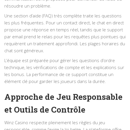
résoudre un problème.
Une section d’aide (FAQ) très complète traite les questions
les plus fréquentes. Pour un contact direct, le chat en direct
propose une réponse en temps réel, tandis que le support
par email prend le relais pour les requêtes plus pointues qui
requièrent un traitement approfondi. Les plages horaires du
chat sont généreux.
L’équipe est préparée pour gérer les questions d’ordre
technique, les vérifications de compte et les explications sur
les bonus. La performance de ce support constitue un
élément clé pour garder les joueurs dans la durée.
Approche de Jeu Responsable
et Outils de Contrôle
Winz Casino respecte pleinement les règles du jeu
responsable, comme l’exige la loi belge. La plateforme offre