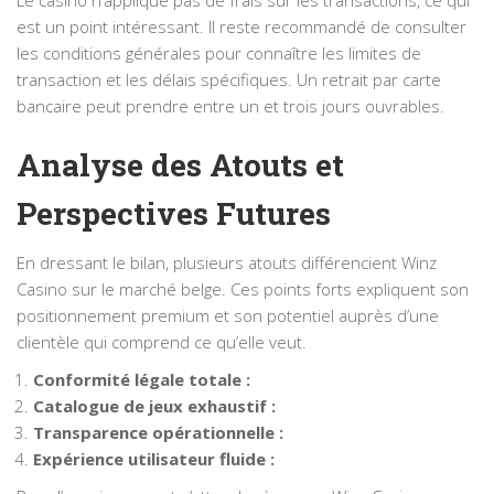
Le casino n’applique pas de frais sur les transactions, ce qui
est un point intéressant. Il reste recommandé de consulter
les conditions générales pour connaître les limites de
transaction et les délais spécifiques. Un retrait par carte
bancaire peut prendre entre un et trois jours ouvrables.
Analyse des Atouts et
Perspectives Futures
En dressant le bilan, plusieurs atouts différencient Winz
Casino sur le marché belge. Ces points forts expliquent son
positionnement premium et son potentiel auprès d’une
clientèle qui comprend ce qu’elle veut.
Conformité légale totale :
Catalogue de jeux exhaustif :
Transparence opérationnelle :
Expérience utilisateur fluide :