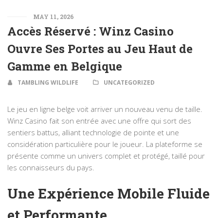
MAY 11, 2026
Accès Réservé : Winz Casino
Ouvre Ses Portes au Jeu Haut de
Gamme en Belgique
TAMBLING WILDLIFE
UNCATEGORIZED
Le jeu en ligne belge voit arriver un nouveau venu de taille.
Winz Casino fait son entrée avec une offre qui sort des
sentiers battus, alliant technologie de pointe et une
considération particulière pour le joueur. La plateforme se
présente comme un univers complet et protégé, taillé pour
les connaisseurs du pays.
Une Expérience Mobile Fluide
et Performante