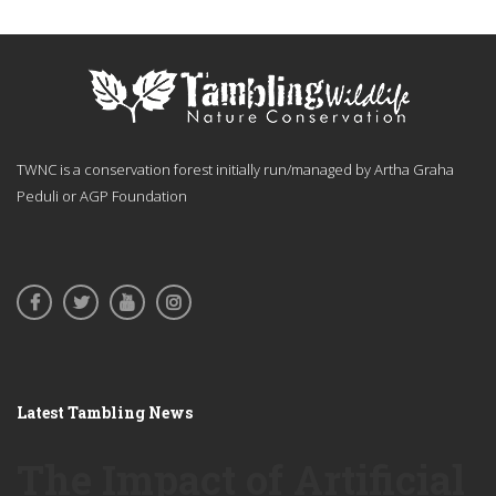
TWNC is a conservation forest initially run/managed by Artha Graha
Peduli or AGP Foundation
Latest Tambling News
The Impact of Artificial