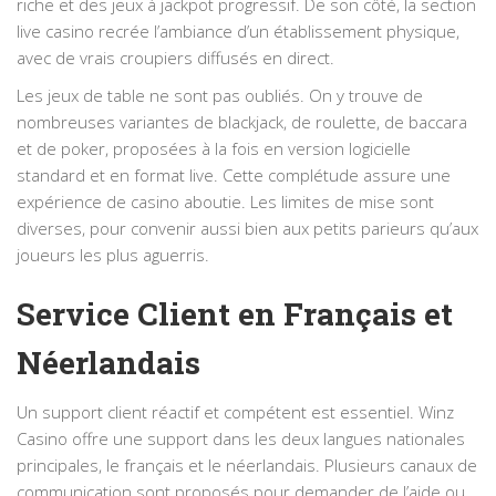
riche et des jeux à jackpot progressif. De son côté, la section
live casino recrée l’ambiance d’un établissement physique,
avec de vrais croupiers diffusés en direct.
Les jeux de table ne sont pas oubliés. On y trouve de
nombreuses variantes de blackjack, de roulette, de baccara
et de poker, proposées à la fois en version logicielle
standard et en format live. Cette complétude assure une
expérience de casino aboutie. Les limites de mise sont
diverses, pour convenir aussi bien aux petits parieurs qu’aux
joueurs les plus aguerris.
Service Client en Français et
Néerlandais
Un support client réactif et compétent est essentiel. Winz
Casino offre une support dans les deux langues nationales
principales, le français et le néerlandais. Plusieurs canaux de
communication sont proposés pour demander de l’aide ou