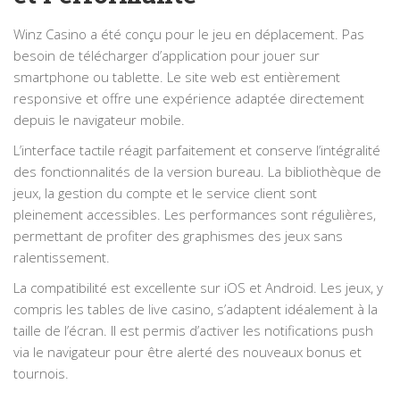
Winz Casino a été conçu pour le jeu en déplacement. Pas
besoin de télécharger d’application pour jouer sur
smartphone ou tablette. Le site web est entièrement
responsive et offre une expérience adaptée directement
depuis le navigateur mobile.
L’interface tactile réagit parfaitement et conserve l’intégralité
des fonctionnalités de la version bureau. La bibliothèque de
jeux, la gestion du compte et le service client sont
pleinement accessibles. Les performances sont régulières,
permettant de profiter des graphismes des jeux sans
ralentissement.
La compatibilité est excellente sur iOS et Android. Les jeux, y
compris les tables de live casino, s’adaptent idéalement à la
taille de l’écran. Il est permis d’activer les notifications push
via le navigateur pour être alerté des nouveaux bonus et
tournois.