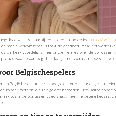
angrijkste waar ze naar kijken bij een online casino
https://bofcasi
. Een mooie welkomstbonus trekt de aandacht, maar het werkelijke
us werkelijk voordelig is. Hier ontdek je alles over de bonussen 
e precies waar je aan begint en kun je met extra vertrouwen spele
voor Belgischespelers
s in België betekent extra speelgeld grotere kansen. Je kunt ni
en zonder meteen je eigen geld te besteden. Bof Casino speelt h
 smaak. Als je de bonussen goed snapt, neem je betere keuzes. Da
ren.