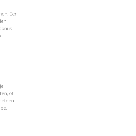
emen. Een
len
 bonus
k
je
ten, of
 meteen
mee.