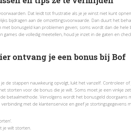
sen en tips ze te vermijden
rwaarden. Dat leidt tot frustratie als je je winst niet kunt opn
elijks bijdragen aan de omzettingsvoorwaarde. Dan duurt het beha
pin met bonusgeld kan problemen geven; soms wordt dan de hele
n games die volledig meetellen, houd je inzet in de gaten en chec
r ontvang je een bonus bij Bof
je de stappen nauwkeurig opvolgt, lukt het vanzelf. Controleer of 
het storten voor de bonus die je wilt. Soms moet je een vinkje zet
ende betaalmethode. Vervolgens wordt het bonusgeld doorgaans
n verbinding met de klantenservice en geef je stortingsgegevens 
orten’.
 je wilt storten.