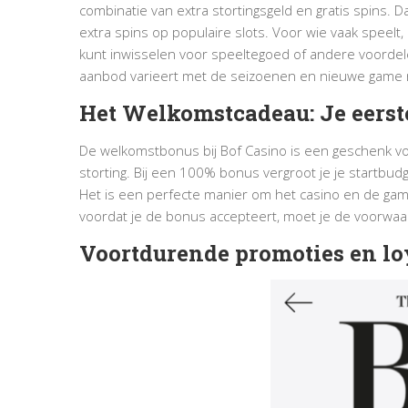
combinatie van extra stortingsgeld en gratis spins. D
extra spins op populaire slots. Voor wie vaak speelt,
kunt inwisselen voor speeltegoed of andere voordel
aanbod varieert met de seizoenen en nieuwe game 
Het Welkomstcadeau: Je eerst
De welkomstbonus bij Bof Casino is een geschenk vo
storting. Bij een 100% bonus vergroot je je startbud
Het is een perfecte manier om het casino en de gam
voordat je de bonus accepteert, moet je de voorwaard
Voortdurende promoties en lo