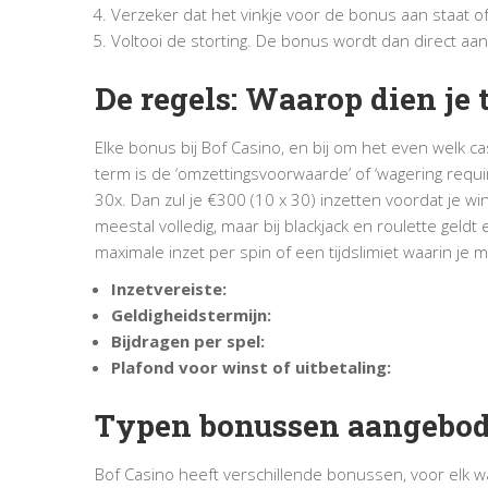
Verzeker dat het vinkje voor de bonus aan staat of
Voltooi de storting. De bonus wordt dan direct aa
De regels: Waarop dien je t
Elke bonus bij Bof Casino, en bij om het even welk c
term is de ‘omzettingsvoorwaarde’ of ‘wagering req
30x. Dan zul je €300 (10 x 30) inzetten voordat je w
meestal volledig, maar bij blackjack en roulette geld
maximale inzet per spin of een tijdslimiet waarin je 
Inzetvereiste:
Geldigheidstermijn:
Bijdragen per spel:
Plafond voor winst of uitbetaling:
Typen bonussen aangebod
Bof Casino heeft verschillende bonussen, voor elk 