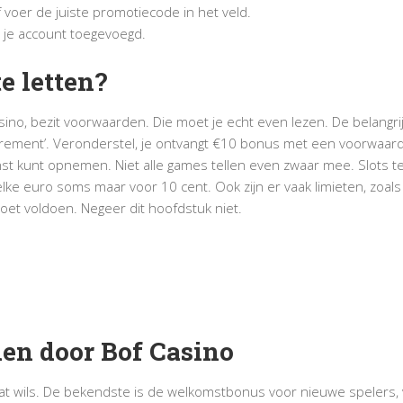
 voer de juiste promotiecode in het veld.
n je account toegevoegd.
e letten?
asino, bezit voorwaarden. Die moet je echt even lezen. De belangri
uirement’. Veronderstel, je ontvangt €10 bonus met een voorwaar
inst kunt opnemen. Niet alle games tellen even zwaar mee. Slots te
t elke euro soms maar voor 10 cent. Ook zijn er vaak limieten, zoal
moet voldoen. Negeer dit hoofdstuk niet.
en door Bof Casino
wat wils. De bekendste is de welkomstbonus voor nieuwe spelers,