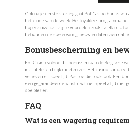
Ook na je eerste storting gaat Bof Casino bonussen
het einde van de week. Het loyaliteitsprogramma belo
hogere niveaus krijg je voordelen zoals snellere uitb
behouden de spelervaring nieuw en laten zien dat he
Bonusbescherming en bew
Bof Casino voldoet bij bonussen aan de Belgische we
inzichtelijk en billijk moeten zijn. Het casino stimule
verliezen en speeltijd. Pas toe die tools ook. Een bo
een gegarandeerde winstmachine. Speel altijd met gel
spelplezier.
FAQ
Wat is een wagering requirem