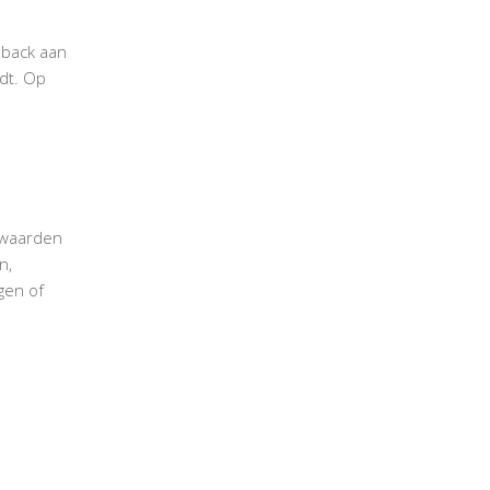
hback aan
rdt. Op
orwaarden
n,
gen of