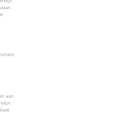
rkitys.
ukaan.
at
ttomasti
een alan
reilun
iaali.