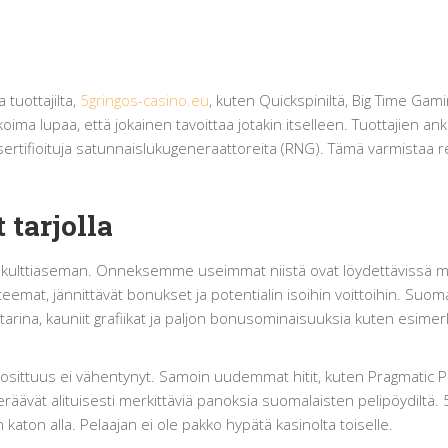
 tuottajilta,
5gringos-casino.eu
, kuten Quickspiniltä, Big Time Gamin
koima lupaa, että jokainen tavoittaa jotakin itselleen. Tuottajien an
 sertifioituja satunnaislukugeneraattoreita (RNG). Tämä varmistaa re
 tarjolla
n kulttiaseman. Onneksemme useimmat niistä ovat löydettävissä 
eemat, jännittävät bonukset ja potentialin isoihin voittoihin. Suom
 tarina, kauniit grafiikat ja paljon bonusominaisuuksia kuten esimerk
suosittuus ei vähentynyt. Samoin uudemmat hitit, kuten Pragmatic 
ävät alituisesti merkittäviä panoksia suomalaisten pelipöydiltä.
aton alla. Pelaajan ei ole pakko hypätä kasinolta toiselle.