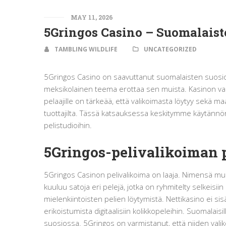
MAY 11, 2026
5Gringos Casino – Suomalaiste
TAMBLING WILDLIFE
UNCATEGORIZED
5Gringos Casino on saavuttanut suomalaisten suosion 
meksikolainen teema erottaa sen muista. Kasinon vahv
pelaajille on tärkeää, että valikoimasta löytyy sekä maa
tuottajilta. Tässä katsauksessa keskitymme käytännön 
pelistudioihin.
5Gringos-pelivalikoiman 
5Gringos Casinon pelivalikoima on laaja. Nimensä mu
kuuluu satoja eri pelejä, jotka on ryhmitelty selkeis
mielenkiintoisten pelien löytymistä. Nettikasino ei sis
erikoistumista digitaalisiin kolikkopeleihin. Suomalais
suosiossa. 5Gringos on varmistanut, että niiden valik