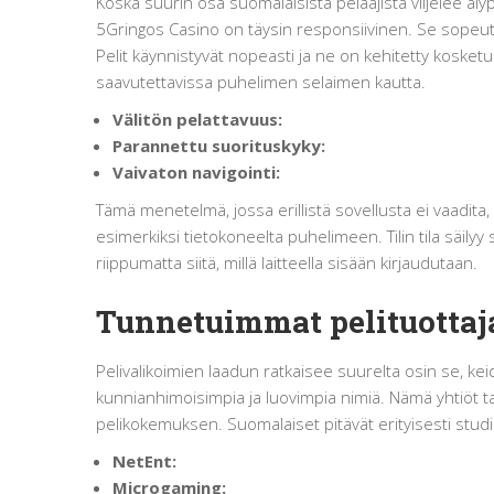
Koska suurin osa suomalaisista pelaajista viljelee äl
5Gringos Casino on täysin responsiivinen. Se sopeu
Pelit käynnistyvät nopeasti ja ne on kehitetty kosketus
saavutettavissa puhelimen selaimen kautta.
Välitön pelattavuus:
Parannettu suorituskyky:
Vaivaton navigointi:
Tämä menetelmä, jossa erillistä sovellusta ei vaadita,
esimerkiksi tietokoneelta puhelimeen. Tilin tila säilyy 
riippumatta siitä, millä laitteella sisään kirjaudutaan.
Tunnetuimmat pelituottaja
Pelivalikoimien laadun ratkaisee suurelta osin se, k
kunnianhimoisimpia ja luovimpia nimiä. Nämä yhtiöt taka
pelikokemuksen. Suomalaiset pitävät erityisesti studioi
NetEnt:
Microgaming: