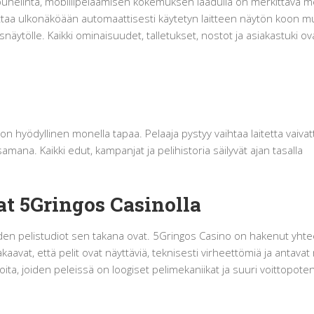
ypuhelinta, mobiilipelaamisen kokemuksen laadulla on merkittävä me
ttaa ulkonäköään automaattisesti käytetyn laitteen näytön koon m
näytölle. Kaikki ominaisuudet, talletukset, nostot ja asiakastuki ov
 on hyödyllinen monella tapaa. Pelaaja pystyy vaihtaa laitetta vaiva
samana. Kaikki edut, kampanjat ja pelihistoria säilyvät ajan tasalla
t 5Gringos Casinolla
eiden pelistudiot sen takana ovat. 5Gringos Casino on hakenut yht
avat, että pelit ovat näyttäviä, teknisesti virheettömiä ja antavat 
ta, joiden peleissä on loogiset pelimekaniikat ja suuri voittopotent