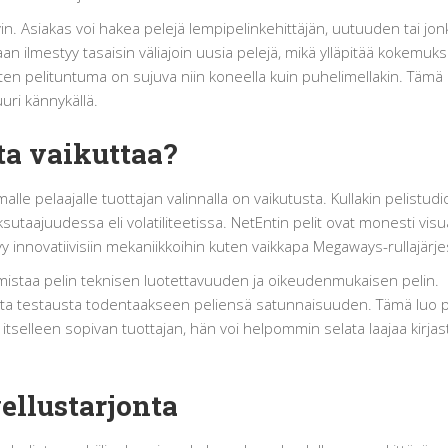
n. Asiakas voi hakea pelejä lempipelinkehittäjän, uutuuden tai jon
n ilmestyy tasaisin väliajoin uusia pelejä, mikä ylläpitää kokemuk
joten pelituntuma on sujuva niin koneella kuin puhelimellakin. Tämä
uri kännykällä.
ta vaikuttaa?
malle pelaajalle tuottajan valinnalla on vaikutusta. Kullakin pelistudi
ksutaajuudessa eli volatiliteetissa. NetEntin pelit ovat monesti visu
yy innovatiivisiin mekaniikkoihin kuten vaikkapa Megaways-rullajärje
armistaa pelin teknisen luotettavuuden ja oikeudenmukaisen pelin.
ista testausta todentaakseen peliensä satunnaisuuden. Tämä luo p
 itselleen sopivan tuottajan, hän voi helpommin selata laajaa kirjas
ellustarjonta