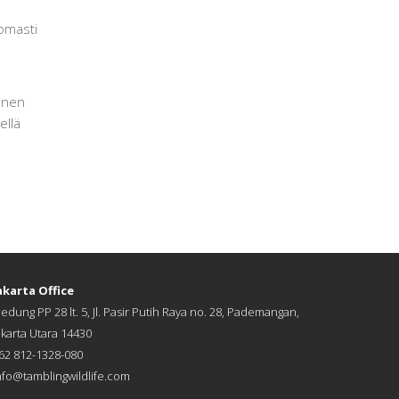
tomasti
oinen
ellä
akarta Office
edung PP 28 lt. 5, Jl. Pasir Putih Raya no. 28, Pademangan,
akarta Utara 14430
62 812-1328-080
nfo@tamblingwildlife.com