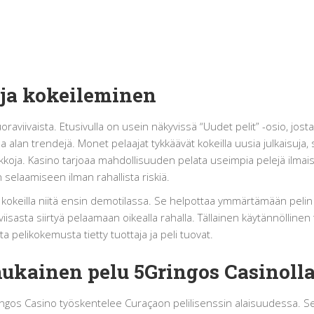
 ja kokeileminen
viivaista. Etusivulla on usein näkyvissä “Uudet pelit” -osio, josta
a alan trendejä. Monet pelaajat tykkäävät kokeilla uusia julkaisuja, s
kkoja. Kasino tarjoaa mahdollisuuden pelata useimpia pelejä ilmai
selaamiseen ilman rahallista riskiä.
 kokeilla niitä ensin demotilassa. Se helpottaa ymmärtämään pelin
viisasta siirtyä pelaamaan oikealla rahalla. Tällainen käytännöllinen
ta pelikokemusta tietty tuottaja ja peli tuovat.
mukainen pelu 5Gringos Casinoll
Gringos Casino työskentelee Curaçaon pelilisenssin alaisuudessa. S