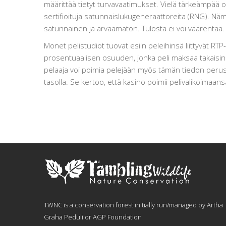
määrittää tietyt turvavaatimukset. Vielä tärkeämpää on 
sertifioituja satunnaislukugeneraattoreita (RNG). Näm
satunnainen ja arvaamaton. Tulosta ei voi väärentää.
Monet pelistudiot tuovat esiin peleihinsä liittyvät RTP
prosentuaalisen osuuden, jonka peli maksaa takaisin pel
pelaaja voi poimia pelejään myös tämän tiedon peruste
tasolla. Se kertoo, että kasino poimii pelivalikoimaan
TWNC is a conservation forest initially run/managed by Artha
Graha Peduli or AGP Foundation