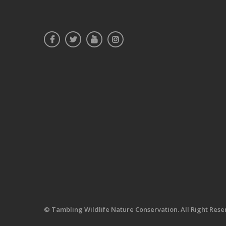
© Tambling Wildlife Nature Conservation. All Right Rese