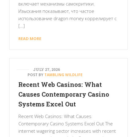
включает механизмы самокритики.
Изыскания показывают, что частое
использование dragon money коррелирует с
[…]
READ MORE
JULY 27, 2026
POST BY
TAMBLING WILDLIFE
Recent Web Casinos: What
Causes Contemporary Casino
Systems Excel Out
Recent Web Casinos: What Causes
Contemporary Casino Systems Excel Out The
internet wagering sector increases with recent