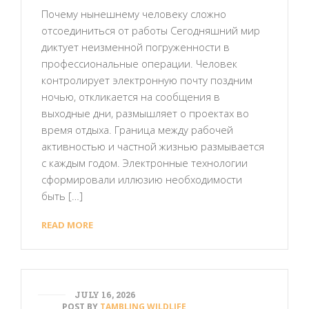
Почему нынешнему человеку сложно
отсоединиться от работы Сегодняшний мир
диктует неизменной погруженности в
профессиональные операции. Человек
контролирует электронную почту поздним
ночью, откликается на сообщения в
выходные дни, размышляет о проектах во
время отдыха. Граница между рабочей
активностью и частной жизнью размывается
с каждым годом. Электронные технологии
сформировали иллюзию необходимости
быть […]
READ MORE
JULY 16, 2026
POST BY
TAMBLING WILDLIFE