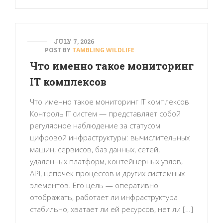
JULY 7, 2026
POST BY
TAMBLING WILDLIFE
Что именно такое мониторинг
IT комплексов
Что именно такое мониторинг IT комплексов
Контроль IT систем — представляет собой
регулярное наблюдение за статусом
цифровой инфраструктуры: вычислительных
машин, сервисов, баз данных, сетей,
удаленных платформ, контейнерных узлов,
API, цепочек процессов и других системных
элементов. Его цель — оперативно
отображать, работает ли инфраструктура
стабильно, хватает ли ей ресурсов, нет ли […]