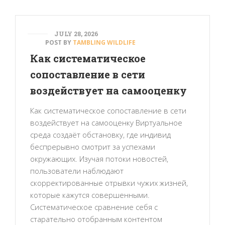
JULY 28, 2026
POST BY
TAMBLING WILDLIFE
Как систематическое
сопоставление в сети
воздействует на самооценку
Как систематическое сопоставление в сети
воздействует на самооценку Виртуальное
среда создаёт обстановку, где индивид
беспрерывно смотрит за успехами
окружающих. Изучая потоки новостей,
пользователи наблюдают
скорректированные отрывки чужих жизней,
которые кажутся совершенными.
Систематическое сравнение себя с
старательно отобранным контентом